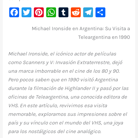
F
T
Pi
W
T
R
Te
C
a
w
nt
h
u
e
le
o
Michael Ironside en Argentina: Su Visita a
c
it
er
at
m
d
gr
m
Teleargentina en 1990
e
te
e
s
bl
di
a
p
b
r
st
A
r
t
m
ar
Michael Ironside, el icónico actor de películas
o
p
ti
como
Scanners
y
V: Invasión Extraterrestre
, dejó
o
p
r
una marca imborrable en el cine de los 80 y 90.
k
Pero pocos saben que en 1990 visitó Argentina
durante la filmación de
Highlander II
y pasó por las
oficinas de Teleargentina, una conocida editora de
VHS. En este artículo, revivimos esa visita
memorable, exploramos sus impresiones sobre el
país y su vínculo con el mundo del VHS, una joya
para los nostálgicos del cine analógico.