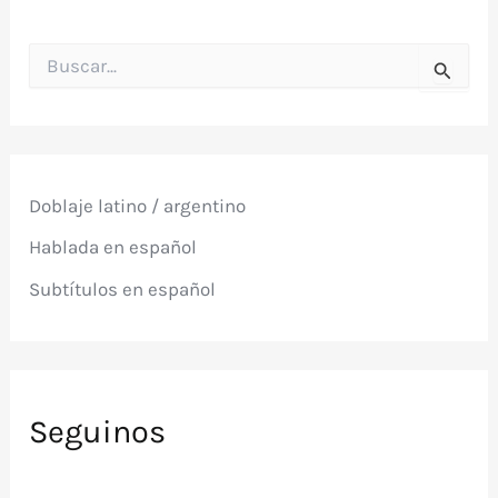
B
u
s
c
a
r
p
Doblaje latino / argentino
o
r
Hablada en español
:
Subtítulos en español
Seguinos