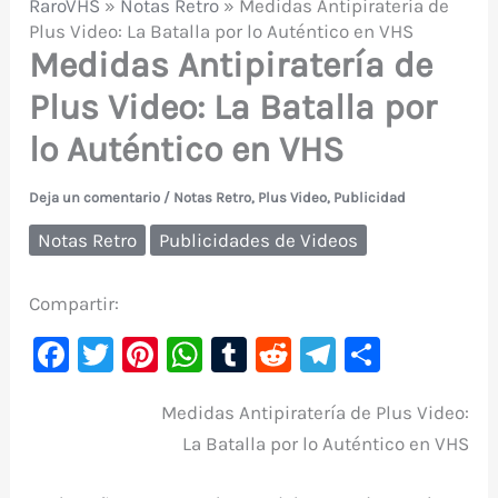
RaroVHS
»
Notas Retro
»
Medidas Antipiratería de
Plus Video: La Batalla por lo Auténtico en VHS
Medidas Antipiratería de
Plus Video: La Batalla por
lo Auténtico en VHS
Deja un comentario
/
Notas Retro
,
Plus Video
,
Publicidad
Notas Retro
Publicidades de Videos
Compartir:
F
T
Pi
W
T
R
Te
C
a
w
nt
h
u
e
le
o
Medidas Antipiratería de Plus Video:
c
it
er
at
m
d
gr
m
La Batalla por lo Auténtico en VHS
e
te
e
s
bl
di
a
p
b
r
st
A
r
t
m
ar