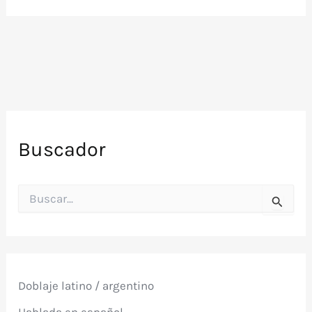
Buscador
B
u
s
c
a
r
p
Doblaje latino / argentino
o
r