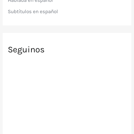
Hablada en español
:
Subtítulos en español
Seguinos