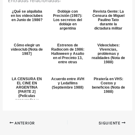
Entradas relacionadas:
¿Qué se alquilaba
Doblaje con
Revista Gente: La
en los videoclubes
Precisión (1987):
Censura de Miguel
en Junio de 1986?
Los secretos del
Paulino Tato
doblaje en
durante la
argentina
dictadura militar
Cómo elegir un
Estrenos de
Videoclubes:
videoclub [Nota de
Radiocom de 1986:
Vivencias,
1987]
Halloween y Asalto
problemas y
en el Precinto 13,
realidades (Nota de
entre otras
1988)
LA CENSURA EN
Acuerdo entre AVH
Piratería en VHS:
EL CINE EN
y Ledafilms
Costos y
ARGENTINA
(Septiembre 1988)
beneficios (Nota de
[PARTE 2]
1988)
(Películas
censuradas y
prohibidas)
ANTERIOR
SIGUIENTE