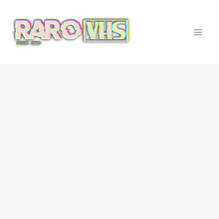
Ir
al
contenido