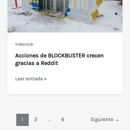
Videoclub
Acciones de BLOCKBUSTER crecen
gracias a Reddit
Acciones
Leer entrada »
de
BLOCKBUSTER
crecen
gracias
a
1
2
…
6
Siguiente
→
Reddit