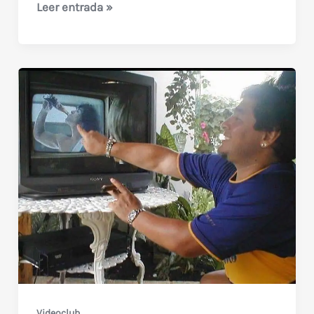
Espectaculares
Leer entrada »
fotos
retro:
Videoclub
MOVIE’S
de
Villa
Adelina
(1986-
2008)
Videoclub