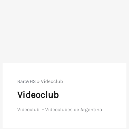
RaroVHS
»
Videoclub
Videoclub
Videoclub – Videoclubes de Argentina