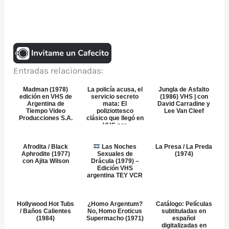
Entradas relacionadas:
Madman (1978)
La policía acusa, el
Jungla de Asfalto
edición en VHS de
servicio secreto
(1986) VHS | con
Argentina de
mata: El
David Carradine y
Tiempo Video
poliziottesco
Lee Van Cleef
Producciones S.A.
clásico que llegó en
VHS por
Transeurop...
Afrodita / Black
Las Noches
La Presa / La Preda
Aphrodite (1977)
Sexuales de
(1974)
con Ajita Wilson
Drácula (1979) –
Edición VHS
argentina TEY VCR
Hollywood Hot Tubs
¿Homo Argentum?
Catálogo: Películas
/ Baños Calientes
No, Homo Eroticus
subtituladas en
(1984)
Supermacho (1971)
español
digitalizadas en