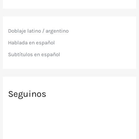
s
c
a
r
p
Doblaje latino / argentino
o
r
Hablada en español
:
Subtítulos en español
Seguinos