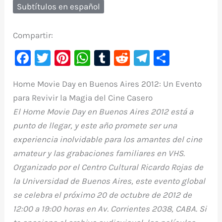
Subtítulos en español
Compartir:
F
T
Pi
W
T
R
Te
C
a
w
nt
h
u
e
le
o
Home
Movie
Day
en
Buenos
Aires
2012:
Un
Evento
c
it
er
at
m
d
gr
m
para
Revivir
la
Magia
del
Cine
Casero
e
te
e
s
bl
di
a
p
El
Home Movie Day en Buenos Aires 2012
está a
b
r
st
A
r
t
m
ar
punto de llegar, y este año promete ser una
o
p
ti
experiencia inolvidable para los amantes del cine
o
p
r
amateur y las grabaciones familiares en VHS.
k
Organizado por el
Centro Cultural Ricardo Rojas
de
la Universidad de Buenos Aires, este evento global
se celebra el próximo
20 de octubre de 2012
de
12:00 a 19:00 horas
en Av. Corrientes 2038, CABA. Si