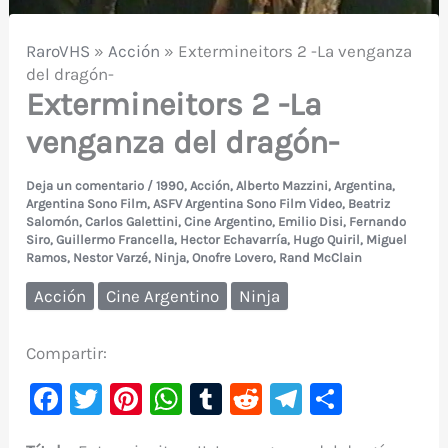
RaroVHS
»
Acción
»
Extermineitors 2 -La venganza
del dragón-
Extermineitors 2 -La
venganza del dragón-
Deja un comentario
/
1990
,
Acción
,
Alberto Mazzini
,
Argentina
,
Argentina Sono Film
,
ASFV Argentina Sono Film Video
,
Beatriz
Salomón
,
Carlos Galettini
,
Cine Argentino
,
Emilio Disi
,
Fernando
Siro
,
Guillermo Francella
,
Hector Echavarría
,
Hugo Quiril
,
Miguel
Ramos
,
Nestor Varzé
,
Ninja
,
Onofre Lovero
,
Rand McClain
Acción
Cine Argentino
Ninja
Compartir:
F
T
Pi
W
T
R
Te
C
a
w
nt
h
u
e
le
o