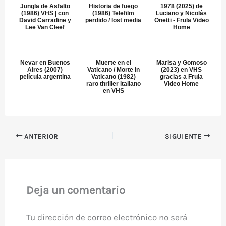
Jungla de Asfalto
Historia de fuego
1978 (2025) de
(1986) VHS | con
(1986) Telefilm
Luciano y Nicolás
David Carradine y
perdido / lost media
Onetti - Frula Video
Lee Van Cleef
Home
Nevar en Buenos
Muerte en el
Marisa y Gomoso
Aires (2007)
Vaticano / Morte in
(2023) en VHS
película argentina
Vaticano (1982)
gracias a Frula
raro thriller italiano
Video Home
en VHS
ANTERIOR
SIGUIENTE
Deja un comentario
Tu dirección de correo electrónico no será