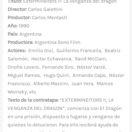
Título
:
Extermineitors II: La venganza del dragón
c
it
er
at
m
d
gr
m
Director:
Carlos Galettini
e
te
e
s
bl
di
a
p
Productor:
Carlos Mentasti
b
r
st
A
r
t
m
ar
Año:
1990
o
p
ti
País:
Argentina
o
p
r
Productora:
Argentina Sono Film
k
Actores:
Emilio Disi, Guillermo Francella, Beatriz
Salomón, Hector Echavarria, Rand McClain,
Onofre Lovero, Fernando Siro, Néstor Varzé,
Miguel Ramos, Hugo Quiril, Armando Capo, Néstor
Francisco, Alberto Mazzini, Juan Vera, Marcos
Woinsky, etc.
Texto de la contratapa:
“EXTERMINEITORS II, LA
VENGANZA DEL DRAGON”, comienza con El Dragón
en una prisión, dispuesto a fugarse y vengarse de
quienes lo detuvieron. Para ello recibirá ayuda de