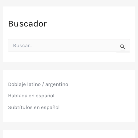
Buscador
B
u
s
c
a
r
p
Doblaje latino / argentino
o
r
Hablada en español
:
Subtítulos en español