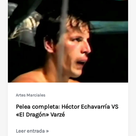
VS
Randolph
McClain
(1989)
Artes Marciales
Pelea completa: Héctor Echavarría VS
«El Dragón» Varzé
Pelea
Leer entrada »