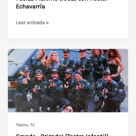
Echavarría
Fuerza
Leer entrada »
Máxima
(1992)
con
Hector
Echavarría
,
Teatro
TV