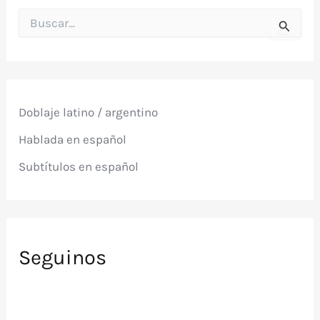
B
u
s
c
a
r
p
Doblaje latino / argentino
o
r
Hablada en español
:
Subtítulos en español
Seguinos