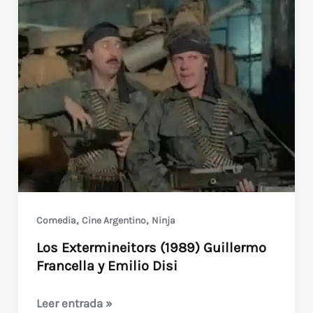
venganza
del
dragón-
,
,
Comedia
Cine Argentino
Ninja
Los Extermineitors (1989) Guillermo
Francella y Emilio Disi
Los
Leer entrada »