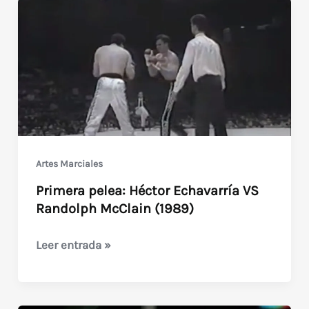
Artes Marciales
Primera pelea: Héctor Echavarría VS
Randolph McClain (1989)
Primera
Leer entrada »
pelea:
Héctor
Echavarría