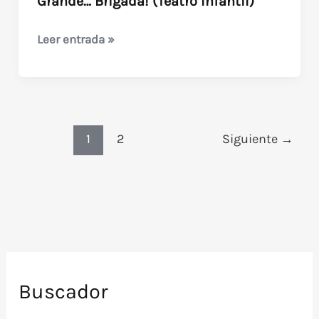
Grande… Brigada! (Teatro Infantil)
Grande…
Leer entrada »
Brigada!
(Teatro
Infantil)
1
2
Siguiente
→
Buscador