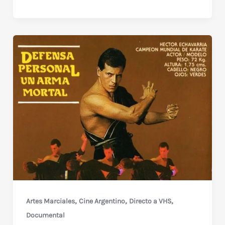
completa:
Héctor
Echavarría
VS
«El
Dragón»
Varzé
,
,
,
Artes Marciales
Cine Argentino
Directo a VHS
Documental