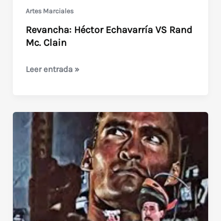
Artes Marciales
Revancha: Héctor Echavarría VS Rand
Mc. Clain
Revancha:
Leer entrada »
Héctor
Echavarría
VS
Rand
Mc.
Clain