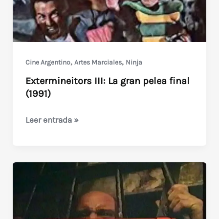
,
,
Cine Argentino
Artes Marciales
Ninja
Extermineitors III: La gran pelea final
(1991)
Extermineitors
Leer entrada »
III:
La
gran
pelea
final
(1991)