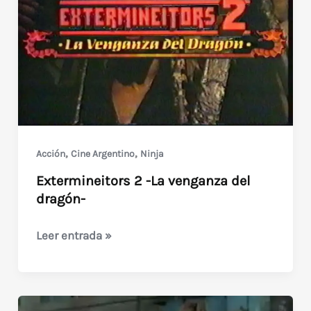
,
,
Acción
Cine Argentino
Ninja
Extermineitors 2 -La venganza del
dragón-
Extermineitors
Leer entrada »
2
-
La