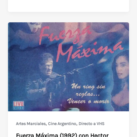
Extermineitors
(1989)
Guillermo
Francella
y
Emilio
Disi
,
,
Artes Marciales
Cine Argentino
Directo a VHS
Fuerza Máxima (1992) con Hector