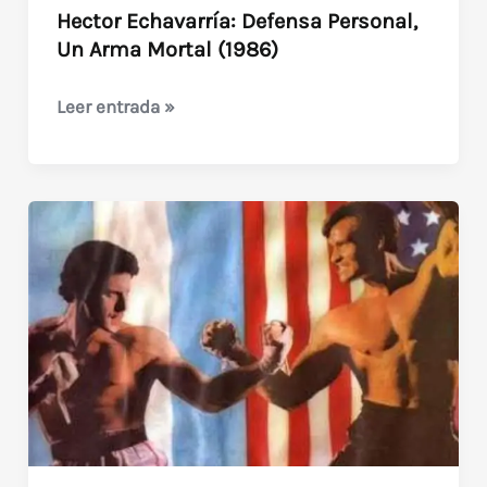
Hector Echavarría: Defensa Personal,
Un Arma Mortal (1986)
Hector
Leer entrada »
Echavarría:
Defensa
Personal,
Un
Arma
Mortal
(1986)