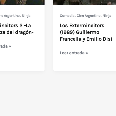
,
,
,
ne Argentino
Ninja
Comedia
Cine Argentino
Ninja
neitors 2 -La
Los Extermineitors
za del dragón-
(1989) Guillermo
Francella y Emilio Disi
eitors
rada »
Los
Leer entrada »
Extermineitors
(1989)
Guillermo
a
Francella
y
Emilio
Disi