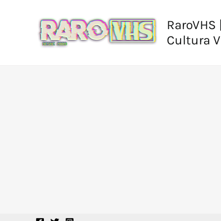
Ir
al
RaroVHS |
contenido
Cultura 