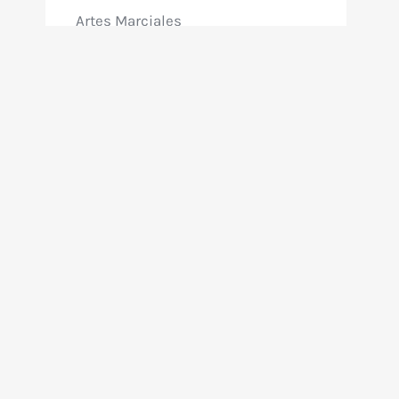
Artes Marciales
Aventuras
Bélica
Ciencia Ficción
Cine Argentino
Comedia
Directo a VHS
Documental
Fantasía
Giallo
Ninja
Policial