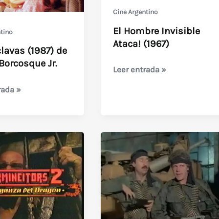
Cine Argentino
El Hombre Invisible
tino
Ataca! (1967)
lavas (1987) de
Borcosque Jr.
El
Leer entrada »
Hombre
rada »
Invisible
s
Ataca!
(1967)
ue