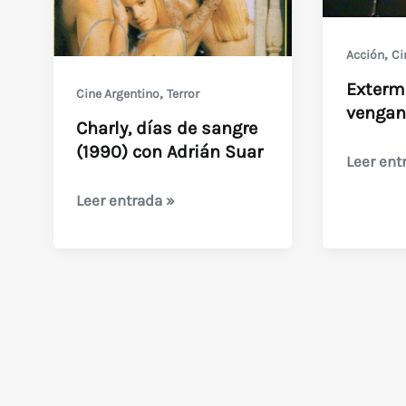
,
Acción
Ci
Extermi
,
Cine Argentino
Terror
vengan
Charly, días de sangre
(1990) con Adrián Suar
Extermin
Leer ent
2
Charly,
Leer entrada »
-
días
La
de
venganz
sangre
del
(1990)
dragón-
con
Adrián
Suar