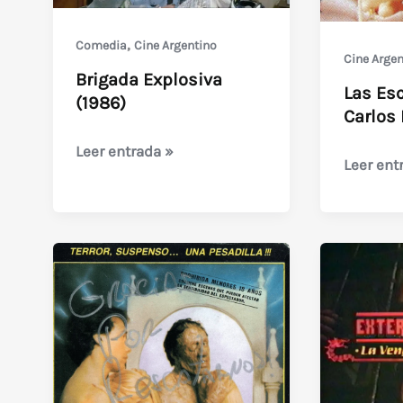
,
Comedia
Cine Argentino
Cine Argen
Brigada Explosiva
Las Esc
(1986)
Carlos 
Brigada
Leer entrada »
Las
Leer ent
Explosiva
Esclava
(1986)
(1987)
de
Carlos
Borcosq
Jr.