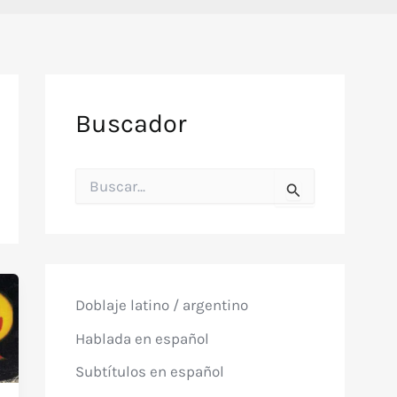
Buscador
B
u
s
c
a
r
p
o
Doblaje latino / argentino
r
:
Hablada en español
Subtítulos en español