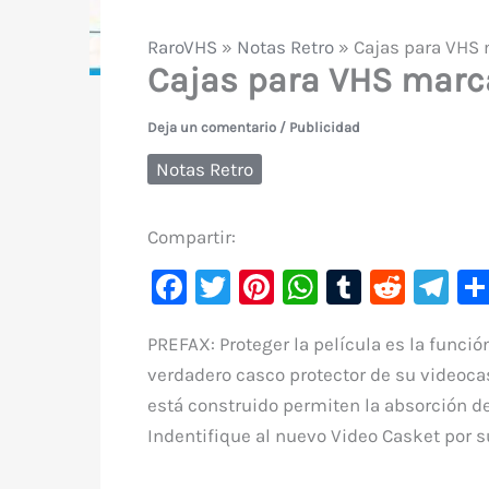
RaroVHS
»
Notas Retro
»
Cajas para VHS 
Cajas para VHS marc
Deja un comentario
/
Publicidad
Notas Retro
Compartir:
F
T
Pi
W
T
R
Te
a
w
nt
h
u
e
le
PREFAX: Proteger la película es la funció
c
it
er
at
m
d
gr
verdadero casco protector de su videoca
e
te
e
s
bl
di
a
está construido permiten la absorción de
b
r
st
A
r
t
m
Indentifique al nuevo Video Casket por su
o
p