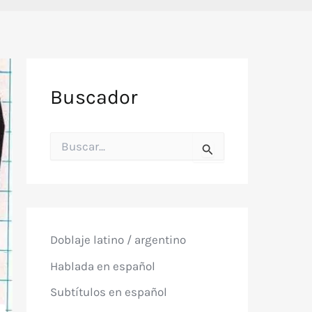
Buscador
B
u
s
c
a
r
p
o
Doblaje latino / argentino
r
:
Hablada en español
Subtítulos en español