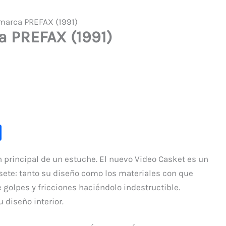
marca PREFAX (1991)
a PREFAX (1991)
C
o
n principal de un estuche. El nuevo Video Casket es un
m
sete: tanto su diseño como los materiales con que
p
 golpes y fricciones haciéndolo indestructible.
ar
 diseño interior.
ti