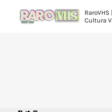
Ir
al
RaroVHS |
contenido
Cultura 