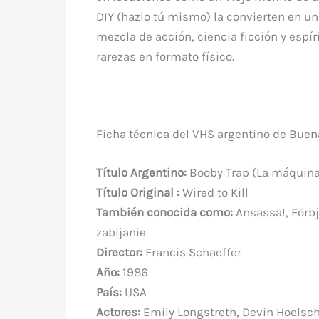
DIY (hazlo tú mismo) la convierten en un
mezcla de acción, ciencia ficción y espír
rarezas en formato físico.
Ficha técnica del VHS argentino de
Buen
Título Argentino
:
Booby Trap (La máquina
Título Original
:
Wired to Kill
También conocida como:
Ansassa!, Förbju
zabijanie
Director:
Francis Schaeffer
Año:
1986
País:
USA
Actores:
Emily Longstreth, Devin Hoelsche