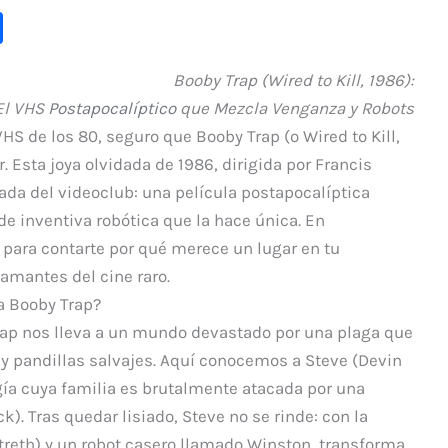
C
o
Booby Trap (Wired to Kill, 1986):
m
El VHS
Postapocalíptico
que Mezcla Venganza y Robots
p
a VHS de los 80, seguro que
Booby Trap
(o
Wired to Kill
,
ar
 Esta joya olvidada de 1986, dirigida por Francis
ti
orada del videoclub: una película postapocalíptica
r
e inventiva robótica que la hace única. En
para contarte por qué merece un lugar en tu
amantes del cine raro.
a Booby Trap?
rap
nos lleva a un mundo devastado por una plaga que
 y pandillas salvajes. Aquí conocemos a Steve (Devin
gía cuya familia es brutalmente atacada por una
k). Tras quedar lisiado, Steve no se rinde: con la
reth) y un robot casero llamado Winston, transforma