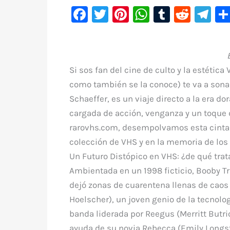
F
T
Pi
W
T
R
Te
a
w
nt
h
u
e
le
c
it
er
at
m
d
gr
e
te
e
s
bl
di
a
Si sos fan del cine de culto y la estétic
b
r
st
A
r
t
m
como también se la conoce) te va a sonar.
o
p
Schaeffer, es un viaje directo a la era d
o
p
cargada de acción, venganza y un toque d
k
rarovhs.com
, desempolvamos esta cinta 
colección de VHS y en la memoria de los 
Un Futuro Distópico en VHS: ¿de qué trat
Ambientada en un 1998 ficticio,
Booby T
dejó zonas de cuarentena llenas de caos
Hoelscher), un joven genio de la tecnolo
banda liderada por Reegus (Merritt Butric
ayuda de su novia Rebecca (Emily Longst