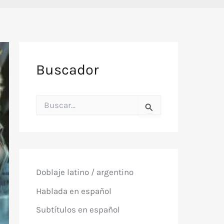
Buscador
B
u
s
c
a
r
p
o
Doblaje latino / argentino
r
:
Hablada en español
Subtítulos en español