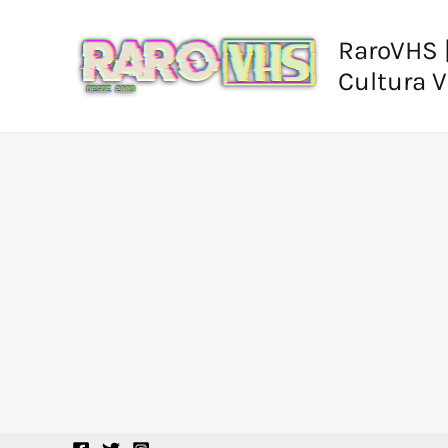
Ir
al
RaroVHS |
contenido
Cultura 