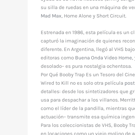
su silla de ruedas en una máquina de ve
Mad Max
,
Home Alone
y
Short Circuit
.
Estrenada en 1986, esta película es un c
capturó la imaginación de quienes recorr
diferente. En Argentina, llegó al VHS bajo 
editoras como
Buena Onda Video Home
,
desolado– es pura nostalgia ochentosa.
Por Qué Booby Trap Es un Tesoro del Cine
Wired to Kill
no es solo otra película
post
detalles: desde los sintetizadores que g
usa para despachar a los villanos. Merritt
como el líder de la pandilla, mientras qu
actuación– transmite esa química ingenua
Para los coleccionistas de VHS,
Booby Tr
en locaciones como un viejo molino de a