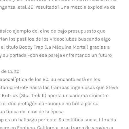
nganza letal. ¿El resultado? Una mezcla explosiva de
lásico ejemplo del cine de bajo presupuesto que
ían los pasillos de los videoclubes buscando algo
el título
Booby Trap (La Máquina Mortal)
gracias a
 y su portada –con esa pareja enfrentando un futuro
 de Culto
apocalíptica
de los 80. Su encanto está en los
ritan «¡retro!» hasta las trampas ingeniosas que Steve
 Butrick (
Star Trek II
) aporta un carisma siniestro
e el dúo protagónico –aunque no brilla por su
 típica del cine de la época.
ap
es un hallazgo perfecto. Su estética sucia, filmada
cero en Fontana, California, y su trama de venganza