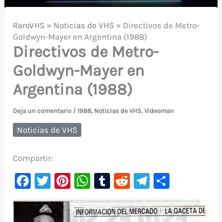
RaroVHS
»
Noticias de VHS
»
Directivos de Metro-
Goldwyn-Mayer en Argentina (1988)
Directivos de Metro-
Goldwyn-Mayer en
Argentina (1988)
Deja un comentario
/
1988
,
Noticias de VHS
,
Videoman
Noticias de VHS
Compartir:
F
T
Pi
W
T
R
Te
C
a
w
nt
h
u
e
le
o
c
it
er
at
m
d
gr
m