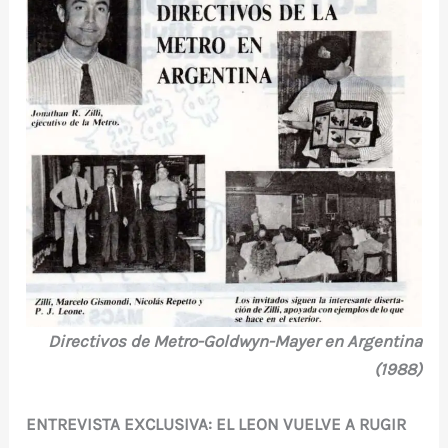
e
te
e
s
bl
di
a
p
b
r
st
A
r
t
m
ar
o
p
ti
o
p
r
k
Directivos de Metro-Goldwyn-Mayer en Argentina
(1988)
ENTREVISTA EXCLUSIVA: EL LEON VUELVE A RUGIR