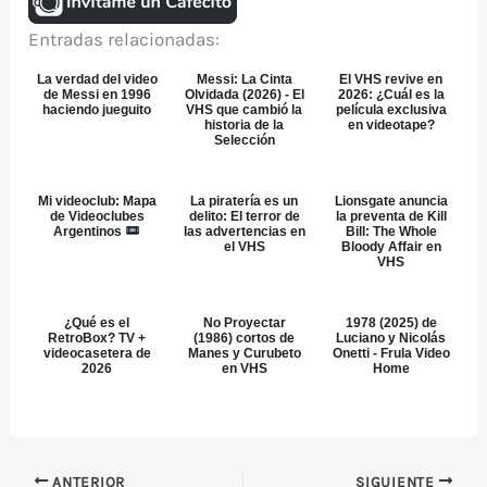
Entradas relacionadas:
La verdad del video
Messi: La Cinta
El VHS revive en
de Messi en 1996
Olvidada (2026) - El
2026: ¿Cuál es la
haciendo jueguito
VHS que cambió la
película exclusiva
historia de la
en videotape?
Selección
Mi videoclub: Mapa
La piratería es un
Lionsgate anuncia
de Videoclubes
delito: El terror de
la preventa de Kill
Argentinos
las advertencias en
Bill: The Whole
el VHS
Bloody Affair en
VHS
¿Qué es el
No Proyectar
1978 (2025) de
RetroBox? TV +
(1986) cortos de
Luciano y Nicolás
videocasetera de
Manes y Curubeto
Onetti - Frula Video
2026
en VHS
Home
ANTERIOR
SIGUIENTE