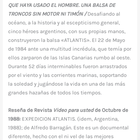
o
p
r
QUE HAYA USADO EL HOMBRE. UNA BALSA DE
k
TRONCOS SIN MOTOR NI TIMÓN /
Desafiando al
océano, a la historia y al escepticismo general,
cinco héroes argentinos, con sus propias manos,
construyeron la balsa «ATLANTIS». El 22 de Mayo
de 1984 ante una multitud incrédula, que temía por
ellos zarparon de las Islas Canarias rumbo al oeste.
Durante 52 días interminables fueron arrastrados
por el viento y las corrientes marinas, soportando
la soledad y jugándose la vida en una de las más
grandes hazañas de todos los tiempos.
Reseña de Revista
Video para usted
de Octubre de
1988:
EXPEDICION ATLANTIS. (idem, Argentina,
1988); de Alfredo Barragán. Este es un documental
diferente, hecho con el ni vel de las mejores