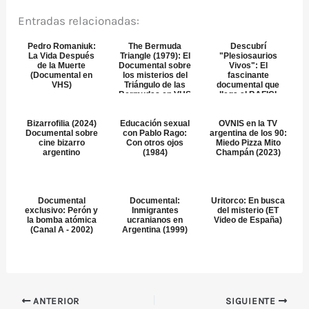
Entradas relacionadas:
Pedro Romaniuk:
The Bermuda
Descubrí
La Vida Después
Triangle (1979): El
"Plesiosaurios
de la Muerte
Documental sobre
Vivos": El
(Documental en
los misterios del
fascinante
VHS)
Triángulo de las
documental que
Bermudas en VHS
llega al BAFICI
2025
Bizarrofilia (2024)
Educación sexual
OVNIS en la TV
Documental sobre
con Pablo Rago:
argentina de los 90:
cine bizarro
Con otros ojos
Miedo Pizza Mito
argentino
(1984)
Champán (2023)
Documental
Documental:
Uritorco: En busca
exclusivo: Perón y
Inmigrantes
del misterio (ET
la bomba atómica
ucranianos en
Video de España)
(Canal A - 2002)
Argentina (1999)
ANTERIOR
SIGUIENTE