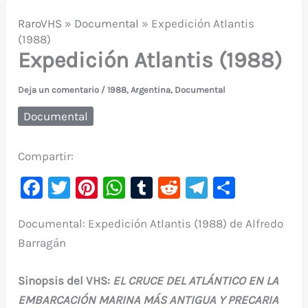
RaroVHS
»
Documental
»
Expedición Atlantis
(1988)
Expedición Atlantis (1988)
Deja un comentario
/
1988
,
Argentina
,
Documental
Documental
Compartir:
F
T
Pi
W
T
R
Te
C
a
w
nt
h
u
e
le
o
Documental: Expedición Atlantis (1988) de Alfredo
c
it
er
at
m
d
gr
m
Barragán
e
te
e
s
bl
di
a
p
b
r
st
A
r
t
m
ar
Sinopsis del VHS:
EL CRUCE DEL ATLÁNTICO EN LA
o
p
ti
EMBARCACIÓN MARINA MÁS ANTIGUA Y PRECARIA