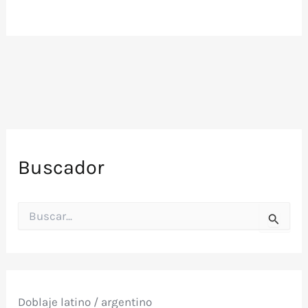
Buscador
B
u
s
c
a
r
p
Doblaje latino / argentino
o