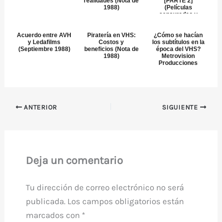
realidades (Nota de
[PARTE 2]
1988)
(Películas
censuradas y
prohibidas)
Acuerdo entre AVH
Piratería en VHS:
¿Cómo se hacían
y Ledafilms
Costos y
los subtítulos en la
(Septiembre 1988)
beneficios (Nota de
época del VHS?
1988)
Metrovision
Producciones
ANTERIOR
SIGUIENTE
Deja un comentario
Tu dirección de correo electrónico no será
publicada.
Los campos obligatorios están
marcados con
*