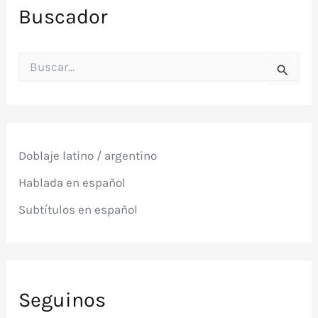
Buscador
B
u
s
c
a
r
p
Doblaje latino / argentino
o
r
Hablada en español
:
Subtítulos en español
Seguinos