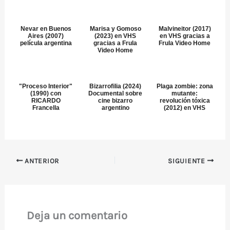
Nevar en Buenos
Marisa y Gomoso
Malvineitor (2017)
Aires (2007)
(2023) en VHS
en VHS gracias a
película argentina
gracias a Frula
Frula Video Home
Video Home
"Proceso Interior"
Bizarrofilia (2024)
Plaga zombie: zona
(1990) con
Documental sobre
mutante:
RICARDO
cine bizarro
revolución tóxica
Francella
argentino
(2012) en VHS
ANTERIOR
SIGUIENTE
Deja un comentario