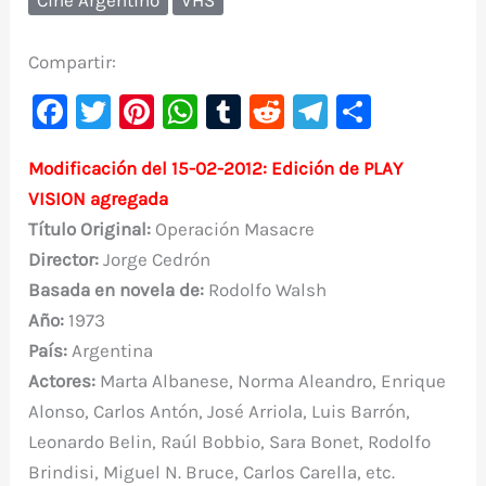
Compartir:
F
T
Pi
W
T
R
Te
C
a
w
nt
h
u
e
le
o
Modificación del 15-02-2012: Edición de PLAY
c
it
er
at
m
d
gr
m
VISION agregada
e
te
e
s
bl
di
a
p
Título Original
:
Operación Masacre
b
r
st
A
r
t
m
ar
Director:
Jorge Cedrón
o
p
ti
Basada en novela de:
Rodolfo Walsh
o
p
r
Año:
1973
k
País:
Argentina
Actores:
Marta Albanese, Norma Aleandro, Enrique
Alonso, Carlos Antón, José Arriola, Luis Barrón,
Leonardo Belin, Raúl Bobbio, Sara Bonet, Rodolfo
Brindisi, Miguel N. Bruce, Carlos Carella, etc.