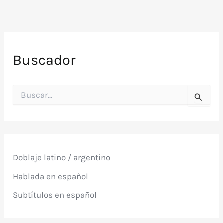
Buscador
B
u
s
c
a
r
p
Doblaje latino / argentino
o
r
Hablada en español
:
Subtítulos en español