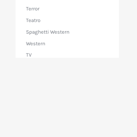
Terror
Teatro
Spaghetti Western
Western
TV
Entrevistas y colaboraciones
Memorabilia
Notas Retro
Noticias de VHS