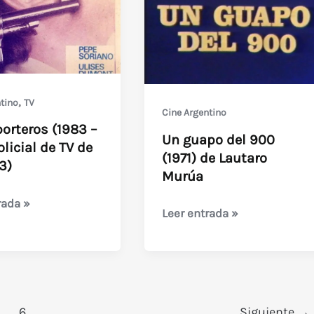
,
tino
TV
Cine Argentino
orteros (1983 –
Un guapo del 900
olicial de TV de
(1971) de Lautaro
3)
Murúa
rada »
Un
Leer entrada »
os
guapo
del
900
(1971)
de
6
Siguiente
→