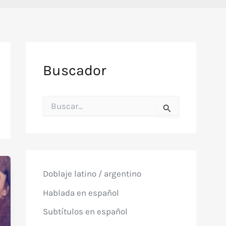
Buscador
B
u
s
c
a
r
p
o
Doblaje latino / argentino
r
:
Hablada en español
Subtítulos en español