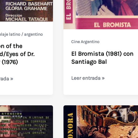
laje latino / argentino
Cine Argentino
n of the
El Bromista (1981) con
/Eyes of Dr.
Santiago Bal
 (1976)
El
Leer entrada »
rada »
Bromista
(1981)
con
/Eyes
Santiago
Bal