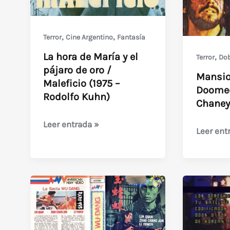
,
,
Terror
Cine Argentino
Fantasía
La hora de María y el
,
Terror
Dob
pájaro de oro /
Mansio
Maleficio (1975 –
Doomed
Rodolfo Kuhn)
Chaney
La
Leer entrada »
Mansion
Leer ent
hora
of
de
the
María
Doomed
y
of
el
Dr.
pájaro
Chaney
de