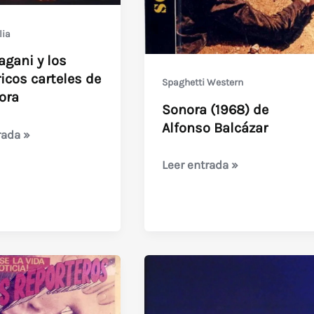
ia
agani y los
icos carteles de
Spaghetti Western
ora
Sonora (1968) de
Alfonso Balcázar
rada »
Sonora
Leer entrada »
(1968)
de
cos
Alfonso
Balcázar