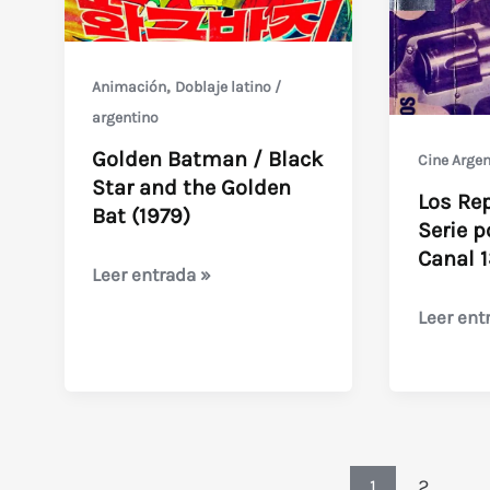
,
Animación
Doblaje latino /
argentino
Golden Batman / Black
Cine Argen
Star and the Golden
Los Rep
Bat (1979)
Serie p
Canal 1
Golden
Leer entrada »
Batman
Los
Leer ent
/
Reporter
Black
(1983
Star
–
and
Serie
the
policial
1
2
…
Golden