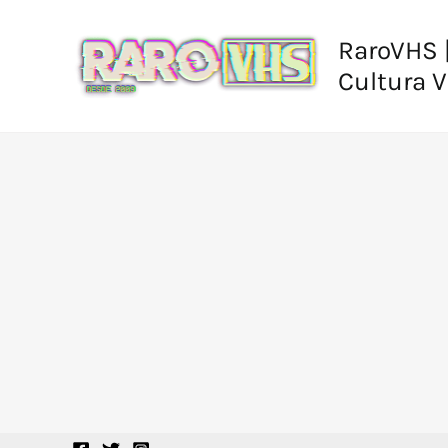
Ir
al
RaroVHS |
contenido
Cultura 