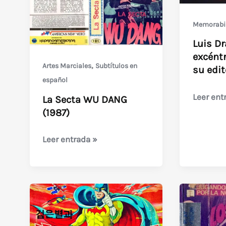
(1976)
oro
/
Memorabil
Maleficio
Luis Dr
(1975
excéntr
–
,
Artes Marciales
Subtítulos en
su edit
Rodolfo
español
Kuhn)
Luis
Leer ent
La Secta WU DANG
Dragani
(1987)
y
los
La
Leer entrada »
excéntri
Secta
carteles
WU
de
DANG
su
(1987)
editora