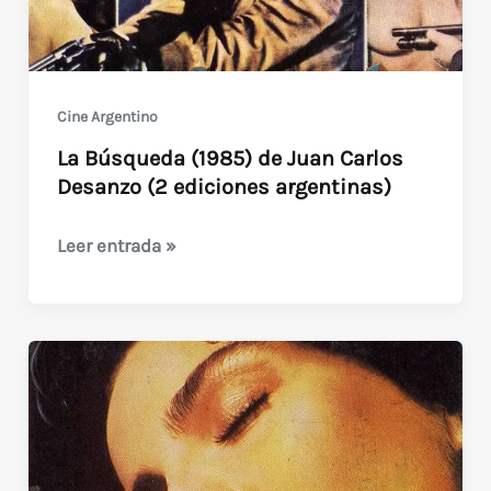
Cine Argentino
La Búsqueda (1985) de Juan Carlos
Desanzo (2 ediciones argentinas)
La
Leer entrada »
Búsqueda
(1985)
de
Juan
Carlos
Desanzo
(2
ediciones