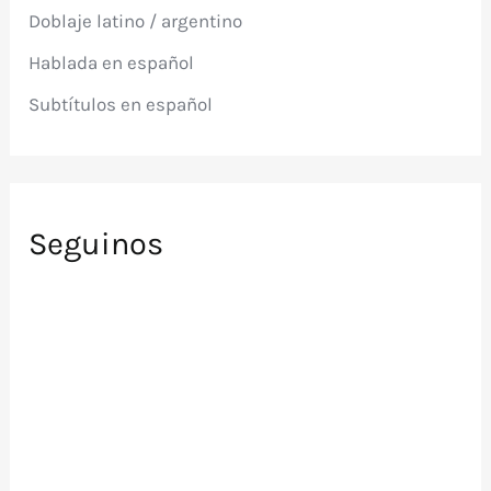
p
Doblaje latino / argentino
o
r
Hablada en español
:
Subtítulos en español
Seguinos