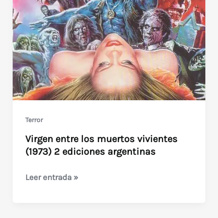
Corman
en
Argentina
Terror
Virgen entre los muertos vivientes
(1973) 2 ediciones argentinas
Virgen
Leer entrada »
entre
los
muertos