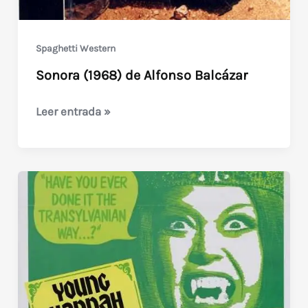
Vivientes
(1980)
Lucio
Spaghetti Western
Fulci
Sonora (1968) de Alfonso Balcázar
Sonora
Leer entrada »
(1968)
de
Alfonso
Balcázar