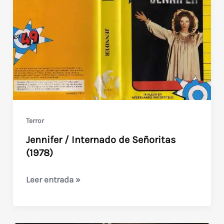
tumba
de
la
isla
maldita
(1973)
2
ediciones
Terror
argentinas
Jennifer / Internado de Señoritas
(1978)
Jennifer
Leer entrada »
/
Internado
de