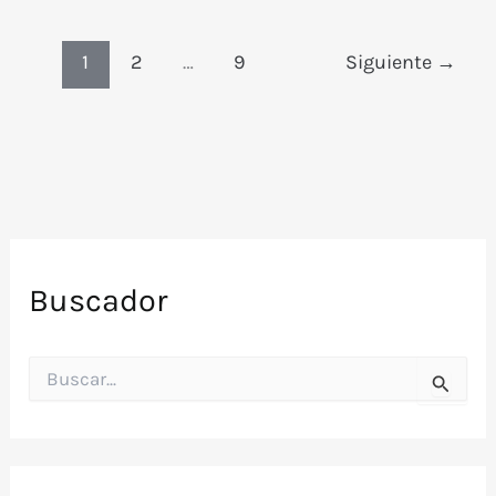
vivientes
(1973)
1
2
…
9
Siguiente
→
2
ediciones
argentinas
Buscador
B
u
s
c
a
r