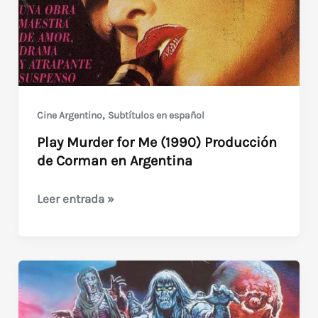
argentinas)
,
Cine Argentino
Subtítulos en español
Play Murder for Me (1990) Producción
de Corman en Argentina
Play
Leer entrada »
Murder
for
Me
(1990)
Producción
de