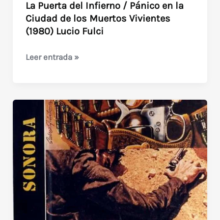
La Puerta del Infierno / Pánico en la
Ciudad de los Muertos Vivientes
(1980) Lucio Fulci
La
Leer entrada »
Puerta
del
Infierno
/
Pánico
en
la
Ciudad
de
los
Muertos