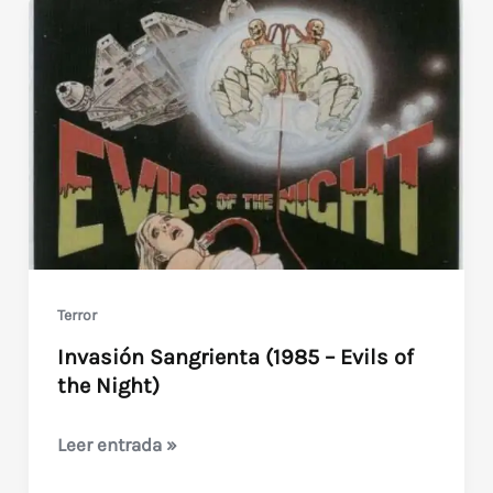
Señoritas
(1978)
Terror
Invasión Sangrienta (1985 – Evils of
the Night)
Invasión
Leer entrada »
Sangrienta