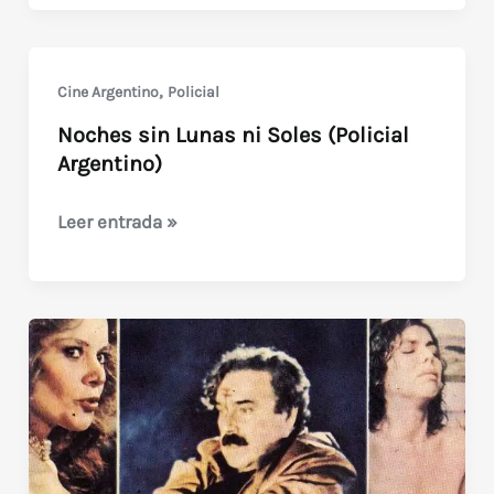
(1985
–
Evils
,
Cine Argentino
Policial
of
Noches sin Lunas ni Soles (Policial
the
Argentino)
Night)
Noches
Leer entrada »
sin
Lunas
ni
Soles
(Policial
Argentino)