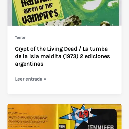
Terror
Crypt of the Living Dead / La tumba
de la isla maldita (1973) 2 ediciones
argentinas
Crypt
Leer entrada »
of
the
Living
Dead
/
La