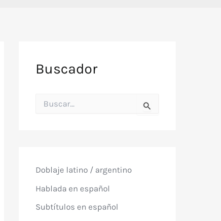
Buscador
B
u
s
c
a
r
p
o
Doblaje latino / argentino
r
:
Hablada en español
Subtítulos en español