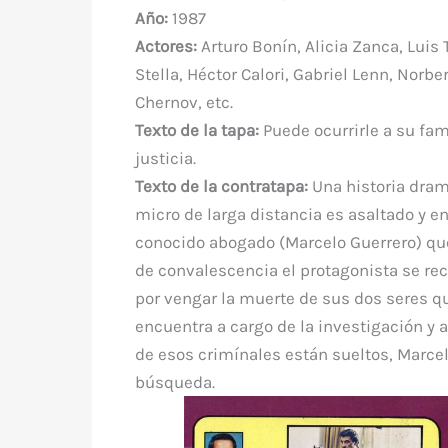
e
te
e
s
bl
di
a
Año:
1987
b
r
st
A
r
t
m
Actores:
Arturo Bonín, Alicia Zanca, Luis 
o
p
Stella, Héctor Calori, Gabriel Lenn, Norbe
o
p
Chernov, etc.
k
Texto de la tapa:
Puede ocurrirle a su fam
justicia.
Texto de la contratapa:
Una historia dram
micro de larga distancia es asaltado y en
conocido abogado (Marcelo Guerrero) qu
de convalescencia el protagonista se recu
por vengar la muerte de sus dos seres qu
encuentra a cargo de la investigación y a
de esos crimínales están sueltos, Marce
búsqueda.