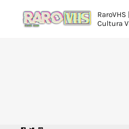
Ir
al
RaroVHS |
contenido
Cultura 