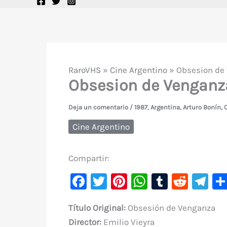
RaroVHS
»
Cine Argentino
»
Obsesion de 
Obsesion de Venganza
Deja un comentario
/
1987
,
Argentina
,
Arturo Bonín
,
C
Cine Argentino
Compartir:
F
T
Pi
W
T
R
Te
a
w
nt
h
u
e
le
Título Original:
Obsesión de Venganza
c
it
er
at
m
d
gr
Director:
Emilio Vieyra