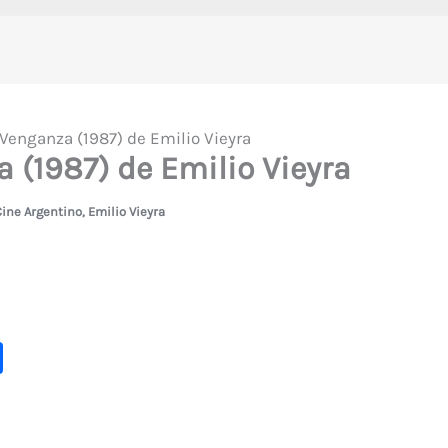
Venganza (1987) de Emilio Vieyra
 (1987) de Emilio Vieyra
ine Argentino
,
Emilio Vieyra
C
o
m