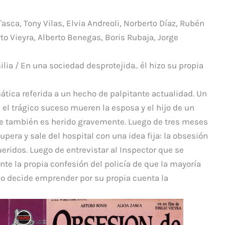
p
ar
Tasca, Tony Vilas, Elvia Andreoli, Norberto Díaz, Rubén
ti
rto Vieyra, Alberto Benegas, Boris Rubaja, Jorge
r
ilia / En una sociedad desprotejida.. él hizo su propia
ática referida a un hecho de palpitante actualidad. Un
 el trágico suceso mueren la esposa y el hijo de un
e también es herido gravemente. Luego de tres meses
pera y sale del hospital con una idea fija: la obsesión
eridos. Luego de entrevistar al Inspector que se
nte la propia confesión del policía de que la mayoría
lo decide emprender por su propia cuenta la