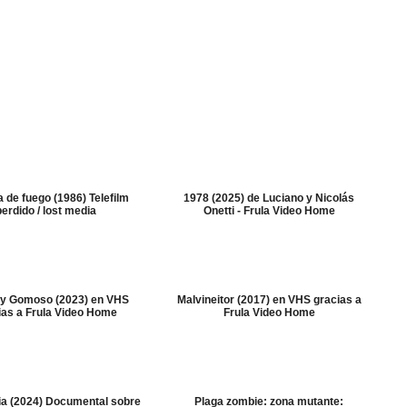
a de fuego (1986) Telefilm
1978 (2025) de Luciano y Nicolás
perdido / lost media
Onetti - Frula Video Home
 y Gomoso (2023) en VHS
Malvineitor (2017) en VHS gracias a
ias a Frula Video Home
Frula Video Home
lia (2024) Documental sobre
Plaga zombie: zona mutante: