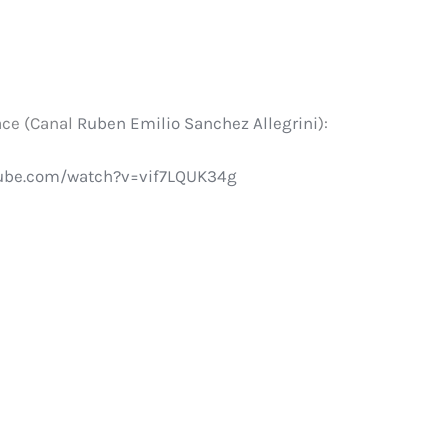
ace (Canal
Ruben Emilio Sanchez Allegrini
):
tube.com/watch?v=vif7LQUK34g