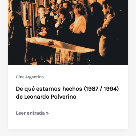
/
Telemensaje
mortal
(1987)
Cine Argentino
De qué estamos hechos (1987 / 1994)
de Leonardo Polverino
De
Leer entrada »
qué
estamos