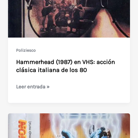
Pat
Hobby
Teamed
with
Genius
(1987)
Poliziesco
Hammerhead (1987) en VHS: acción
clásica italiana de los 80
Hammerhead
Leer entrada »
(1987)
en
VHS:
acción
clásica
italiana