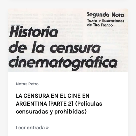
1987:
Camby,
Habla
Conmigo
Notas Retro
LA CENSURA EN EL CINE EN
ARGENTINA [PARTE 2] (Películas
censuradas y prohibidas)
LA
Leer entrada »
CENSURA