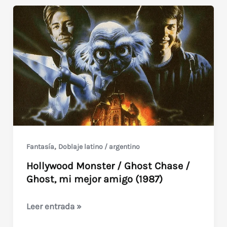
hechos
(1987
/
1994)
de
Leonardo
Polverino
,
Fantasía
Doblaje latino / argentino
Hollywood Monster / Ghost Chase /
Ghost, mi mejor amigo (1987)
Hollywood
Leer entrada »
Monster