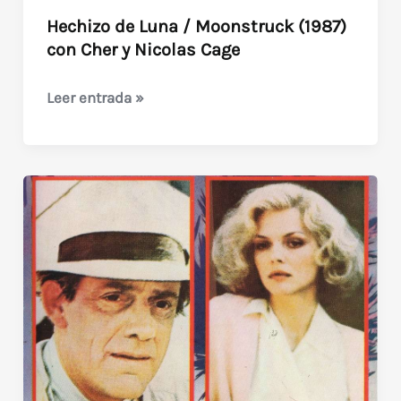
Hechizo de Luna / Moonstruck (1987)
con Cher y Nicolas Cage
Hechizo
Leer entrada »
de
Luna
/
Moonstruck
(1987)
con
Cher
y
Nicolas
Cage