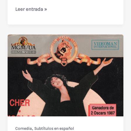
Zombie
Leer entrada »
Nightmare
(1987):
Terror
ochentoso
con
Adam
West
y
heavy
metal
,
Comedia
Subtítulos en español