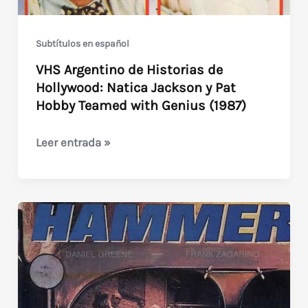
Subtítulos en español
VHS Argentino de Historias de
Hollywood: Natica Jackson y Pat
Hobby Teamed with Genius (1987)
VHS
Leer entrada »
Argentino
de
Historias
de
Hollywood:
Natica
Jackson
y