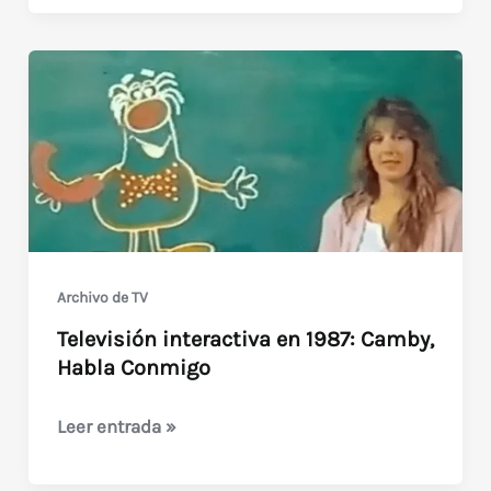
/
Ghost
Chase
/
Ghost,
mi
mejor
amigo
(1987)
Archivo de TV
Televisión interactiva en 1987: Camby,
Habla Conmigo
Televisión
Leer entrada »
interactiva
en