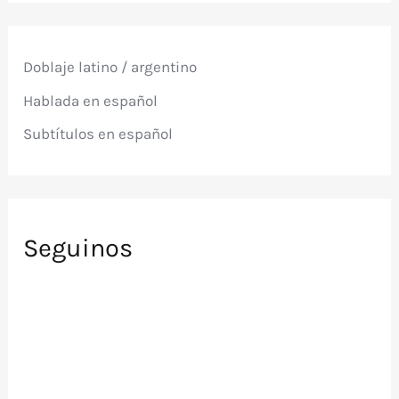
a
r
p
Doblaje latino / argentino
o
r
Hablada en español
:
Subtítulos en español
Seguinos