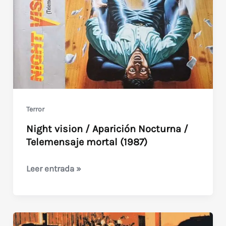
de
los
80
Terror
Night vision / Aparición Nocturna /
Telemensaje mortal (1987)
Night
Leer entrada »
vision
/
Aparición
Nocturna