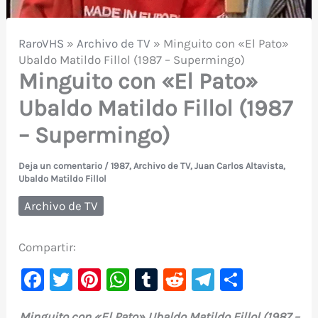
RaroVHS
»
Archivo de TV
»
Minguito con «El Pato»
Ubaldo Matildo Fillol (1987 – Supermingo)
Minguito con «El Pato»
Ubaldo Matildo Fillol (1987
– Supermingo)
Deja un comentario
/
1987
,
Archivo de TV
,
Juan Carlos Altavista
,
Ubaldo Matildo Fillol
Archivo de TV
Compartir:
F
T
Pi
W
T
R
Te
C
a
w
nt
h
u
e
le
o
Minguito con «El Pato» Ubaldo Matildo Fillol (1987 –