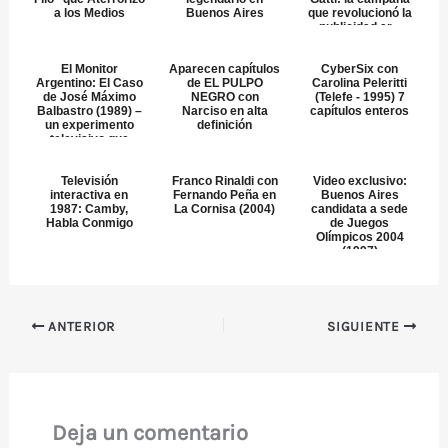
a los Medios
Buenos Aires
que revolucionó la
publicidad ar...
El Monitor
Aparecen capítulos
CyberSix con
Argentino: El Caso
de EL PULPO
Carolina Peleritti
de José Máximo
NEGRO con
(Telefe - 1995) 7
Balbastro (1989) –
Narciso en alta
capítulos enteros
un experimento
definición
televisivo que
sacudi...
Televisión
Franco Rinaldi con
Video exclusivo:
interactiva en
Fernando Peña en
Buenos Aires
1987: Camby,
La Cornisa (2004)
candidata a sede
Habla Conmigo
de Juegos
Olímpicos 2004
(1997)
ANTERIOR
SIGUIENTE
Deja un comentario