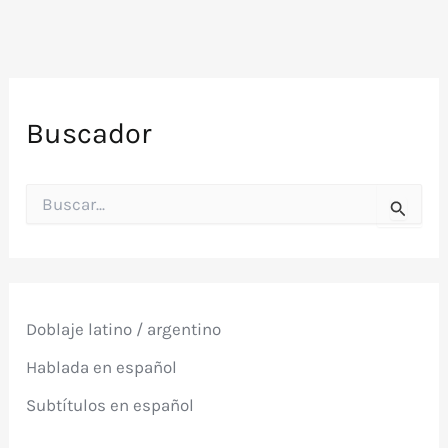
Buscador
B
u
s
c
a
r
p
Doblaje latino / argentino
o
r
Hablada en español
:
Subtítulos en español