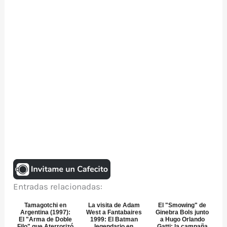
Entradas relacionadas:
Tamagotchi en
La visita de Adam
El "Smowing" de
Argentina (1997):
West a Fantabaires
Ginebra Bols junto
El "Arma de Doble
1999: El Batman
a Hugo Orlando
Filo" que Aterrorizó
legendario en
Gatti: la campaña