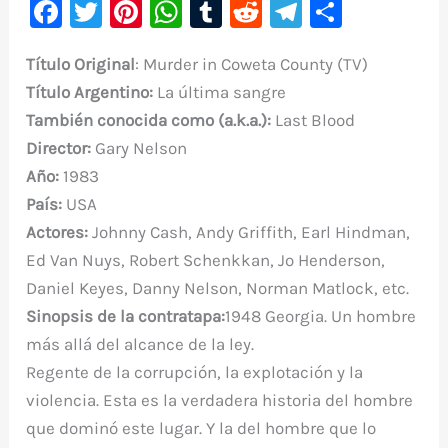
F
T
Pi
W
T
R
Te
C
a
w
nt
h
u
e
le
o
T
ítulo Original
: Murder in Coweta County (TV)
c
it
er
at
m
d
gr
m
Título Argentino
:
La última sangre
e
te
e
s
bl
di
a
p
También conocida como (a.k.a.):
Last Blood
b
r
st
A
r
t
m
ar
Director:
Gary Nelson
o
p
ti
Año:
1983
o
p
r
País:
USA
k
Actores:
Johnny Cash, Andy Griffith, Earl Hindman,
Ed Van Nuys, Robert Schenkkan, Jo Henderson,
Daniel Keyes, Danny Nelson, Norman Matlock, etc.
Sinopsis de la contratapa:
1948 Georgia. Un hombre
más allá del alcance de la ley.
Regente de la corrupción, la explotación y la
violencia. Esta es la verdadera historia del hombre
que dominó este lugar. Y la del hombre que lo