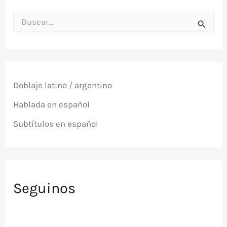
B
u
s
c
a
r
p
Doblaje latino / argentino
o
r
Hablada en español
:
Subtítulos en español
Seguinos