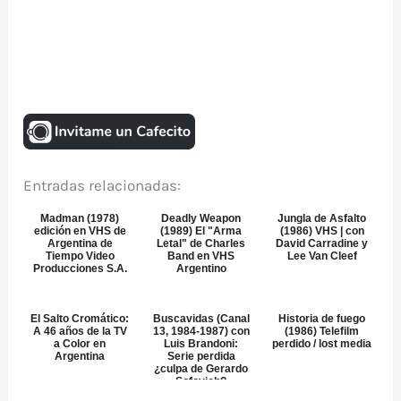
Entradas relacionadas:
Madman (1978)
Deadly Weapon
Jungla de Asfalto
edición en VHS de
(1989) El "Arma
(1986) VHS | con
Argentina de
Letal" de Charles
David Carradine y
Tiempo Video
Band en VHS
Lee Van Cleef
Producciones S.A.
Argentino
El Salto Cromático:
Buscavidas (Canal
Historia de fuego
A 46 años de la TV
13, 1984-1987) con
(1986) Telefilm
a Color en
Luis Brandoni:
perdido / lost media
Argentina
Serie perdida
¿culpa de Gerardo
Sofovich?