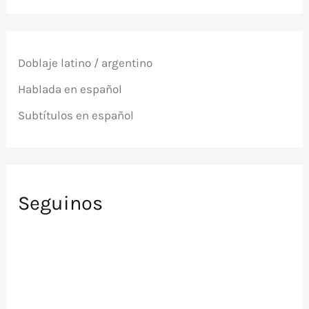
c
a
r
p
Doblaje latino / argentino
o
r
Hablada en español
:
Subtítulos en español
Seguinos