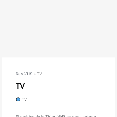
RaroVHS
»
TV
TV
TV
TV en VHS
El archivo de la
es una ventana