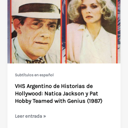
de
la
TV
a
Color
en
Argentina
Subtítulos en español
VHS Argentino de Historias de
Hollywood: Natica Jackson y Pat
Hobby Teamed with Genius (1987)
VHS
Leer entrada »
Argentino