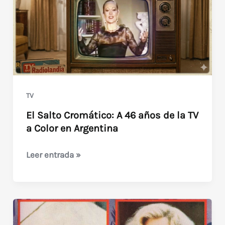
TV
El Salto Cromático: A 46 años de la TV
a Color en Argentina
El
Leer entrada »
Salto
Cromático:
A
46
años