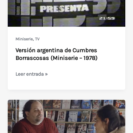
1984)
,
Miniserie
TV
Versión argentina de Cumbres
Borrascosas (Miniserie – 1978)
Versión
Leer entrada »
argentina
de
Cumbres
Borrascosas
(Miniserie
–
1978)