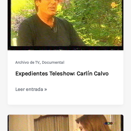
los
Videos
(2017)
,
Archivo de TV
Documental
Expedientes Teleshow: Carlín Calvo
Expedientes
Leer entrada »
Teleshow:
Carlín
Calvo