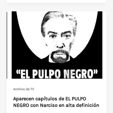
de
Historias
de
Hollywood:
Natica
Jackson
y
Pat
Hobby
Teamed
with
Genius
(1987)
Archivo de TV
Aparecen capítulos de EL PULPO
NEGRO con Narciso en alta definición