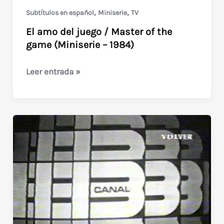
de
,
,
Subtítulos en español
Miniserie
TV
los
El amo del juego / Master of the
10
game (Miniserie – 1984)
millones
de
El
Leer entrada »
dólares
amo
(1991)
del
juego
/
Master
of
the
game
(Miniserie
–