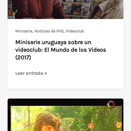
,
,
Miniserie
Noticias de VHS
Videoclub
Miniserie uruguaya sobre un
videoclub: El Mundo de los Videos
(2017)
Miniserie
Leer entrada »
uruguaya
sobre
un
videoclub:
El
Mundo
de