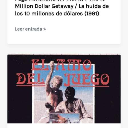
Million Dollar Getaway / La huida de
los 10 millones de dólares (1991)
Fuga
Leer entrada »
Millonaria
(TV
Movie)
/
The
10
Million
Dollar
Getaway
/
La
huida