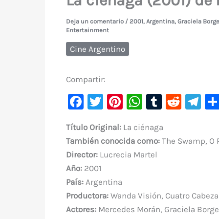
La ciénaga (2001) de 
Deja un comentario
/
2001
,
Argentina
,
Graciela Borg
Entertainment
Cine Argentino
Compartir:
F
T
Pi
W
T
R
Te
a
w
nt
h
u
e
le
T
ítulo Original:
La ciénaga
c
it
er
at
m
d
gr
También conocida como:
The Swamp, O Pâ
e
te
e
s
bl
di
a
Director:
Lucrecia Martel
b
r
st
A
r
t
m
Año:
2001
o
p
País:
Argentina
o
p
Productora:
Wanda Visión, Cuatro Cabezas
k
Actores:
Mercedes Morán, Graciela Borges,