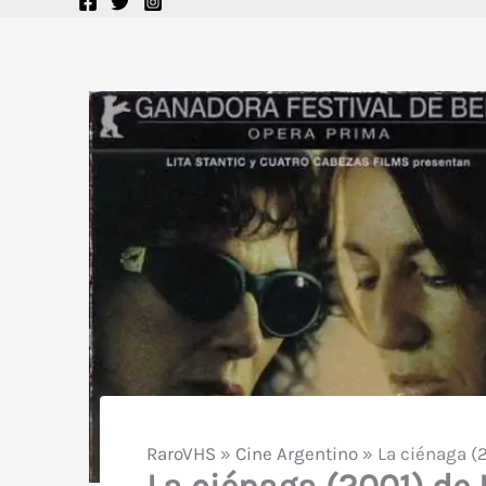
RaroVHS
»
Cine Argentino
»
La ciénaga (