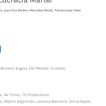
Lucrecia Martel
es
,
Juan Cruz Bordeu
,
Mercedes Morán
,
Transeuropa Video
C
o
m
ntano, Bagno, Der Morast, O valtos
p
ar
ti
r
, 4k Films, TS Productions
 Martín Adjemián, Leonora Balcarce, Silvia Baylé,