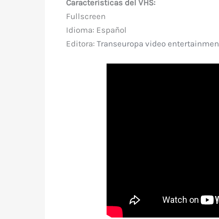
Características del VHS:
Fullscreen
Idioma: Español
Editora:
Transeuropa video entertainmen