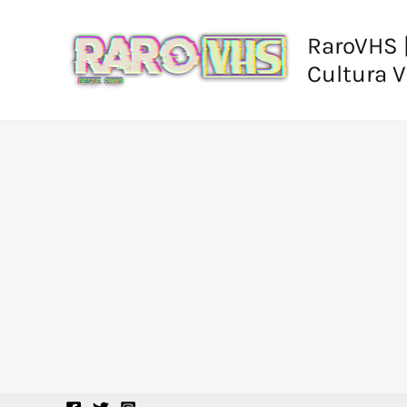
Ir
al
RaroVHS |
contenido
Cultura 