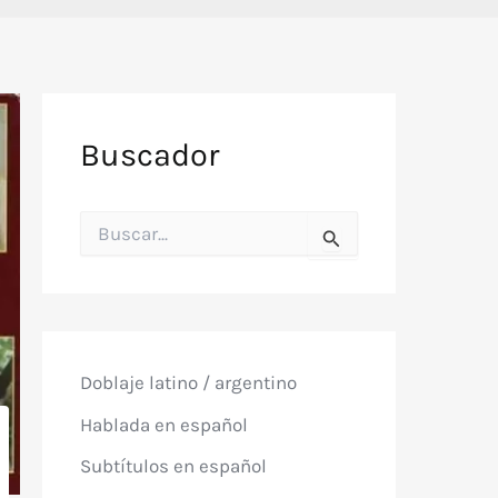
Buscador
B
u
s
c
a
r
p
o
Doblaje latino / argentino
r
:
Hablada en español
Subtítulos en español