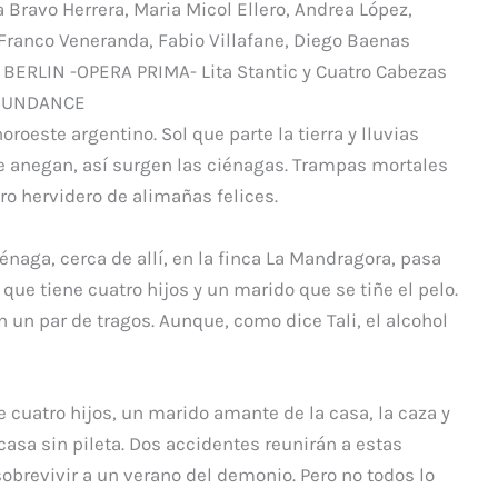
a Bravo Herrera, Maria Micol Ellero, Andrea López,
Franco Veneranda, Fabio Villafane, Diego Baenas
ERLIN -OPERA PRIMA- Lita Stantic y Cuatro Cabezas
n SUNDANCE
oroeste argentino. Sol que parte la tierra y lluvias
se anegan, así surgen las ciénagas. Trampas mortales
ro hervidero de alimañas felices.
iénaga, cerca de allí, en la finca La Mandragora, pasa
ue tiene cuatro hijos y un marido que se tiñe el pelo.
n un par de tragos. Aunque, como dice Tali, el alcohol
 cuatro hijos, un marido amante de la casa, la caza y
 casa sin pileta. Dos accidentes reunirán a estas
obrevivir a un verano del demonio. Pero no todos lo