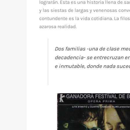
lograrán. Esta es una historia llena de sa
y las siestas de largas y venenosas con
contundente es la vida cotidiana. La filo
azarosa realidad.
Dos familias -una de clase med
decadencia- se entrecruzan en 
e inmutable, donde nada sucede