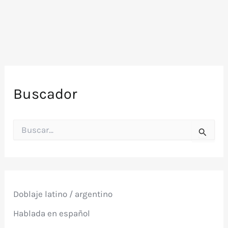
Buscador
B
u
s
c
a
r
p
Doblaje latino / argentino
o
r
Hablada en español
: