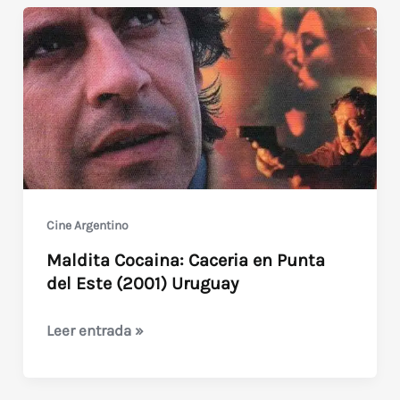
española
de
Brian
Yuzna
Cine Argentino
Maldita Cocaina: Caceria en Punta
del Este (2001) Uruguay
Maldita
Leer entrada »
Cocaina:
Caceria