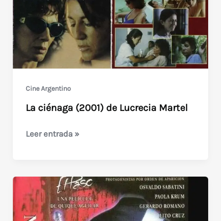
Bueno
Cine Argentino
La ciénaga (2001) de Lucrecia Martel
La
Leer entrada »
ciénaga
(2001)
de
Lucrecia
Martel