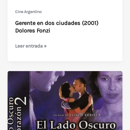
Cine Argentino
Gerente en dos ciudades (2001)
Dolores Fonzi
Gerente
Leer entrada »
en
dos
ciudades
(2001)
Dolores
Fonzi