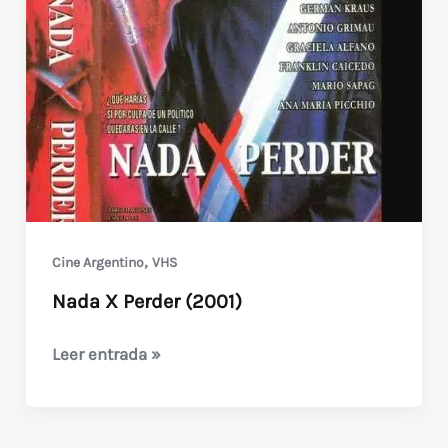
,
Cine Argentino
VHS
Nada X Perder (2001)
Nada
Leer entrada »
X
Perder
(2001)