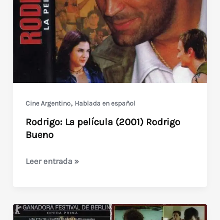
Eliseo
Subiela
,
Cine Argentino
Hablada en español
Rodrigo: La película (2001) Rodrigo
Bueno
Rodrigo:
Leer entrada »
La
película
(2001)
Rodrigo