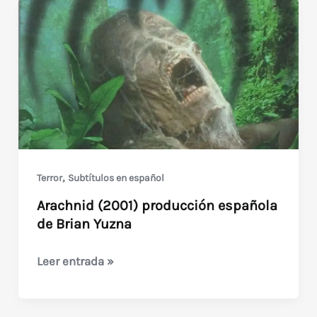
,
Terror
Subtítulos en español
Arachnid (2001) producción española
de Brian Yuzna
Arachnid
Leer entrada »
(2001)
producción