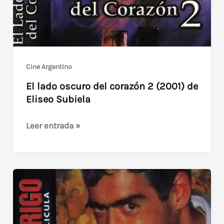
Cine Argentino
El lado oscuro del corazón 2 (2001) de
Eliseo Subiela
El
Leer entrada »
lado
oscuro
del
corazón
2
(2001)
de