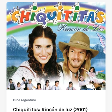
en
Punta
del
Este
(2001)
Uruguay
Cine Argentino
Chiquititas: Rincón de luz (2001)