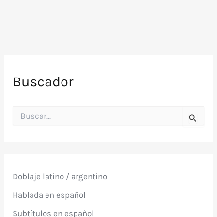
Buscador
B
u
s
c
a
r
p
Doblaje latino / argentino
o
r
Hablada en español
:
Subtítulos en español