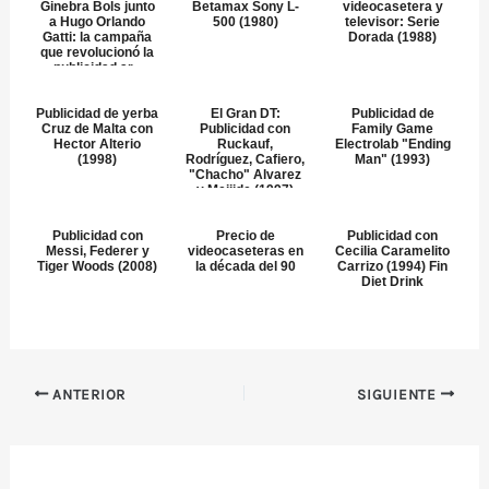
Ginebra Bols junto
Betamax Sony L-
videocasetera y
a Hugo Orlando
500 (1980)
televisor: Serie
Gatti: la campaña
Dorada (1988)
que revolucionó la
publicidad ar...
Publicidad de yerba
El Gran DT:
Publicidad de
Cruz de Malta con
Publicidad con
Family Game
Hector Alterio
Ruckauf,
Electrolab "Ending
(1998)
Rodríguez, Cafiero,
Man" (1993)
"Chacho" Alvarez
y Meijide (1997)
Publicidad con
Precio de
Publicidad con
Messi, Federer y
videocaseteras en
Cecilia Caramelito
Tiger Woods (2008)
la década del 90
Carrizo (1994) Fin
Diet Drink
ANTERIOR
SIGUIENTE