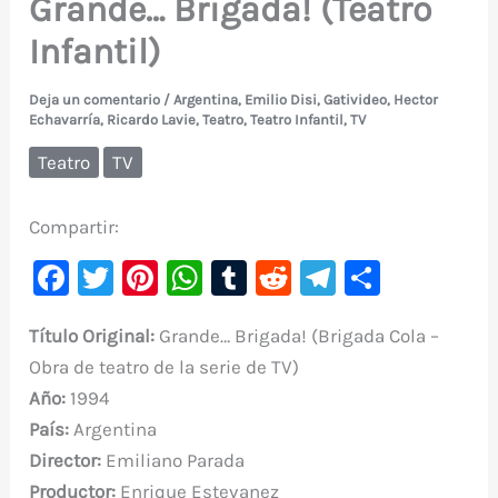
Grande… Brigada! (Teatro
Infantil)
Deja un comentario
/
Argentina
,
Emilio Disi
,
Gativideo
,
Hector
Echavarría
,
Ricardo Lavie
,
Teatro
,
Teatro Infantil
,
TV
Teatro
TV
Compartir:
F
T
Pi
W
T
R
Te
C
a
w
nt
h
u
e
le
o
T
ítulo Original:
Grande… Brigada! (Brigada Cola –
c
it
er
at
m
d
gr
m
Obra de teatro de la serie de TV)
e
te
e
s
bl
di
a
p
Año:
1994
b
r
st
A
r
t
m
ar
País:
Argentina
o
p
ti
Director:
Emiliano Parada
o
p
r
Productor:
Enrique Estevanez