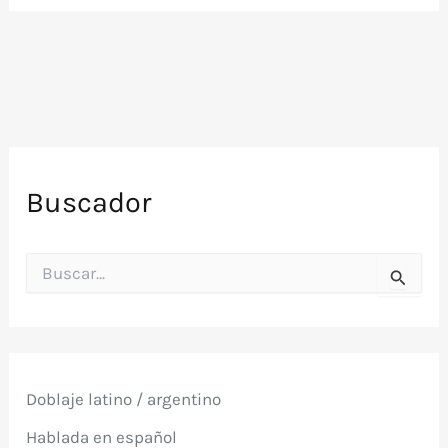
Buscador
B
u
s
c
a
r
p
Doblaje latino / argentino
o
r
Hablada en español
: