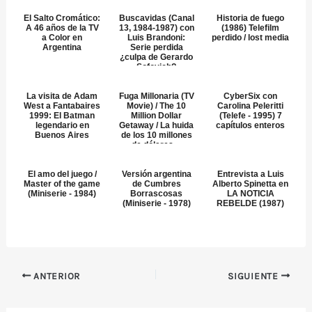
El Salto Cromático:
Buscavidas (Canal
Historia de fuego
A 46 años de la TV
13, 1984-1987) con
(1986) Telefilm
a Color en
Luis Brandoni:
perdido / lost media
Argentina
Serie perdida
¿culpa de Gerardo
Sofovich?
La visita de Adam
Fuga Millonaria (TV
CyberSix con
West a Fantabaires
Movie) / The 10
Carolina Peleritti
1999: El Batman
Million Dollar
(Telefe - 1995) 7
legendario en
Getaway / La huida
capítulos enteros
Buenos Aires
de los 10 millones
de dólares ...
El amo del juego /
Versión argentina
Entrevista a Luis
Master of the game
de Cumbres
Alberto Spinetta en
(Miniserie - 1984)
Borrascosas
LA NOTICIA
(Miniserie - 1978)
REBELDE (1987)
ANTERIOR
SIGUIENTE