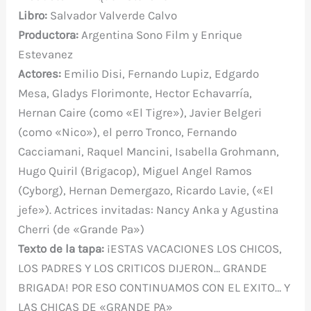
k
Libro:
Salvador Valverde Calvo
Productora:
Argentina Sono Film y Enrique
Estevanez
Actores:
Emilio Disi, Fernando Lupiz, Edgardo
Mesa, Gladys Florimonte, Hector Echavarría,
Hernan Caire (como «El Tigre»), Javier Belgeri
(como «Nico»), el perro Tronco, Fernando
Cacciamani, Raquel Mancini, Isabella Grohmann,
Hugo Quiril (Brigacop), Miguel Angel Ramos
(Cyborg), Hernan Demergazo, Ricardo Lavie, («El
jefe»). Actrices invitadas: Nancy Anka y Agustina
Cherri (de «Grande Pa»)
Texto de la tapa:
¡ESTAS VACACIONES LOS CHICOS,
LOS PADRES Y LOS CRITICOS DIJERON… GRANDE
BRIGADA! POR ESO CONTINUAMOS CON EL EXITO… Y
LAS CHICAS DE «GRANDE PA»