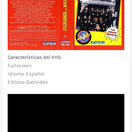
Características del VHS:
Fullscreen
Idioma: Español
Editora:
Gativideo