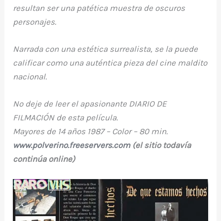
resultan ser una patética muestra de oscuros
personajes.
Narrada con una estética surrealista, se la puede
calificar como una auténtica pieza del cine maldito
nacional.
No deje de leer el apasionante DIARIO DE
FILMACIÓN de esta película.
Mayores de 14 años 1987 – Color – 80 min.
www.polverino.freeservers.com
(el sitio todavía
continúa online)