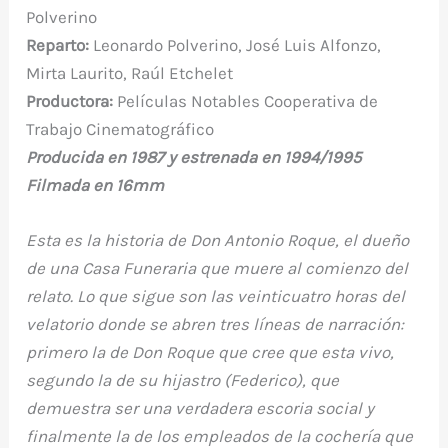
o
p
ti
Polverino
o
p
r
Reparto:
Leonardo Polverino, José Luis Alfonzo,
k
Mirta Laurito, Raúl Etchelet
Productora:
Películas Notables Cooperativa de
Trabajo Cinematográfico
Producida en 1987 y estrenada en 1994/1995
Filmada en 16mm
Esta es la historia de Don Antonio Roque, el dueño
de una Casa Funeraria que muere al comienzo del
relato. Lo que sigue son las veinticuatro horas del
velatorio donde se abren tres líneas de narración:
primero la de Don Roque que cree que esta vivo,
segundo la de su hijastro (Federico), que
demuestra ser una verdadera escoria social y
finalmente la de los empleados de la cochería que