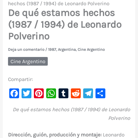
hechos (1987 / 1994) de Leonardo Polverino
De qué estamos hechos
(1987 / 1994) de Leonardo
Polverino
Deja un comentario
/
1987
,
Argentina
,
Cine Argentino
Cine Argentino
Compartir:
F
T
Pi
W
T
R
Te
C
a
w
nt
h
u
e
le
o
De qué estamos hechos (1987 / 1994) de Leonardo
c
it
er
at
m
d
gr
m
Polverino
e
te
e
s
bl
di
a
p
b
r
st
A
r
t
m
ar
Dirección, guión, producción y montaje:
Leonardo