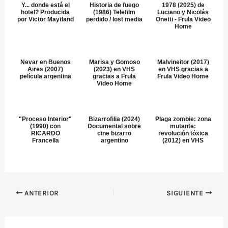
Y... donde está el
Historia de fuego
1978 (2025) de
hotel? Producida
(1986) Telefilm
Luciano y Nicolás
por Victor Maytland
perdido / lost media
Onetti - Frula Video
Home
Nevar en Buenos
Marisa y Gomoso
Malvineitor (2017)
Aires (2007)
(2023) en VHS
en VHS gracias a
película argentina
gracias a Frula
Frula Video Home
Video Home
"Proceso Interior"
Bizarrofilia (2024)
Plaga zombie: zona
(1990) con
Documental sobre
mutante:
RICARDO
cine bizarro
revolución tóxica
Francella
argentino
(2012) en VHS
ANTERIOR
SIGUIENTE