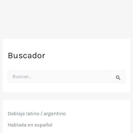
Buscador
B
u
s
c
a
r
p
Doblaje latino / argentino
o
r
Hablada en español
: