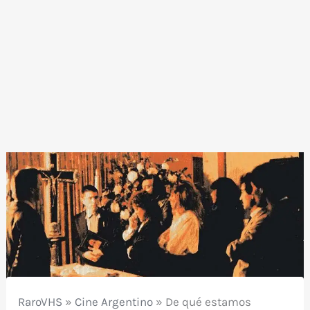
RaroVHS
»
Cine Argentino
»
De qué estamos