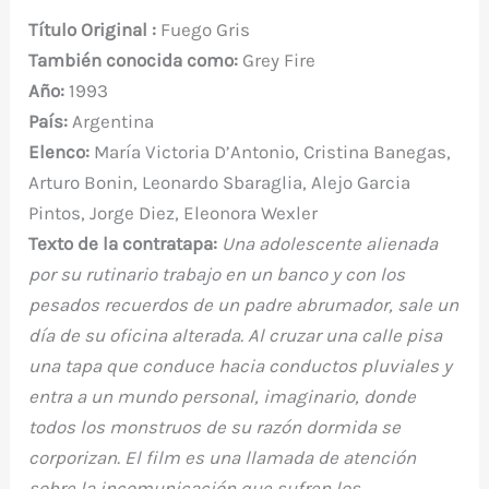
a
w
nt
h
u
e
le
o
Título Original :
Fuego Gris
c
it
er
at
m
d
gr
m
También conocida como:
Grey Fire
e
te
e
s
bl
di
a
p
Año:
1993
b
r
st
A
r
t
m
ar
País:
Argentina
o
p
ti
Elenco:
María Victoria D’Antonio, Cristina Banegas,
o
p
r
Arturo Bonin, Leonardo Sbaraglia, Alejo Garcia
k
Pintos, Jorge Diez, Eleonora Wexler
Texto de la contratapa:
Una adolescente alienada
por su rutinario trabajo en un banco y con los
pesados recuerdos de un padre abrumador, sale un
día de su oficina alterada. Al cruzar una calle pisa
una tapa que conduce hacia conductos pluviales y
entra a un mundo personal, imaginario, donde
todos los monstruos de su razón dormida se
corporizan. El film es una llamada de atención
sobre la incomunicación que sufren los