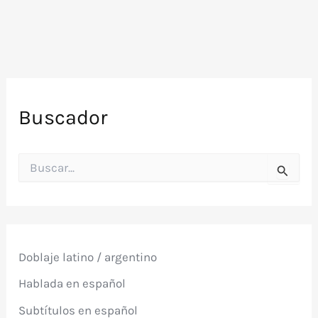
Buscador
B
u
s
c
a
r
p
Doblaje latino / argentino
o
r
Hablada en español
:
Subtítulos en español