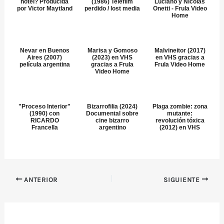
hotel? Producida
(1986) Telefilm
Luciano y Nicolás
por Victor Maytland
perdido / lost media
Onetti - Frula Video
Home
Nevar en Buenos
Marisa y Gomoso
Malvineitor (2017)
Aires (2007)
(2023) en VHS
en VHS gracias a
película argentina
gracias a Frula
Frula Video Home
Video Home
"Proceso Interior"
Bizarrofilia (2024)
Plaga zombie: zona
(1990) con
Documental sobre
mutante:
RICARDO
cine bizarro
revolución tóxica
Francella
argentino
(2012) en VHS
ANTERIOR
SIGUIENTE