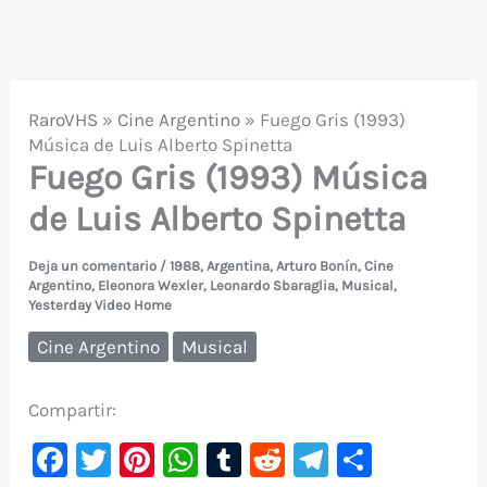
RaroVHS
»
Cine Argentino
»
Fuego Gris (1993)
Música de Luis Alberto Spinetta
Fuego Gris (1993) Música
de Luis Alberto Spinetta
Deja un comentario
/
1988
,
Argentina
,
Arturo Bonín
,
Cine
Argentino
,
Eleonora Wexler
,
Leonardo Sbaraglia
,
Musical
,
Yesterday Video Home
Cine Argentino
Musical
Compartir:
F
T
Pi
W
T
R
Te
C