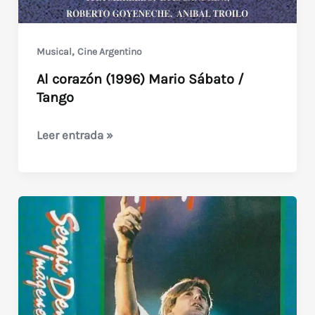
,
Musical
Cine Argentino
Al corazón (1996) Mario Sábato /
Tango
Al
Leer entrada »
corazón
(1996)
Mario
Sábato
/
Tango