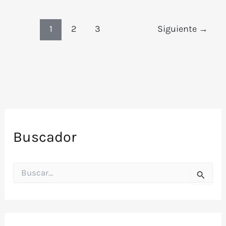
de
Luis
1
2
3
Siguiente
→
Alberto
Spinetta
Buscador
B
u
s
c
a
r