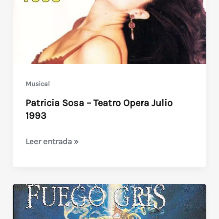
Musical
Patricia Sosa – Teatro Opera Julio
1993
Patricia
Leer entrada »
Sosa
–
Teatro
Opera
Julio