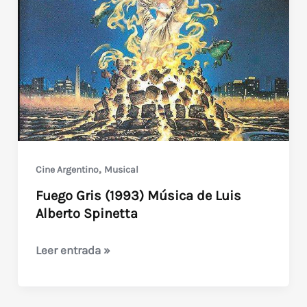
1993
,
Cine Argentino
Musical
Fuego Gris (1993) Música de Luis
Alberto Spinetta
Fuego
Leer entrada »
Gris
(1993)
Música