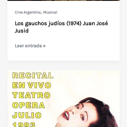
,
Cine Argentino
Musical
Los gauchos judíos (1974) Juan José
Jusid
Los
Leer entrada »
gauchos
judíos
(1974)
Juan
José
Jusid