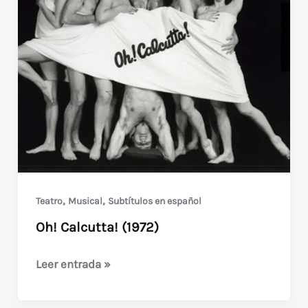
1986)
,
,
Teatro
Musical
Subtítulos en español
Oh! Calcutta! (1972)
Oh!
Leer entrada »
Calcutta!
(1972)