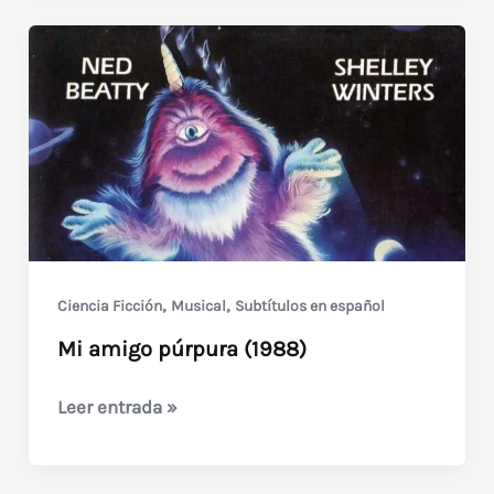
,
,
Ciencia Ficción
Musical
Subtítulos en español
Mi amigo púrpura (1988)
Mi
Leer entrada »
amigo
púrpura