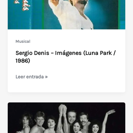
Musical
Sergio Denis – Imágenes (Luna Park /
1986)
Sergio
Leer entrada »
Denis
–
Imágenes
(Luna
Park
/