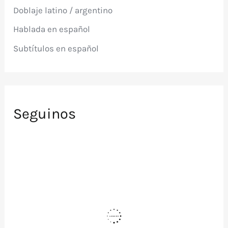
p
Doblaje latino / argentino
o
r
Hablada en español
:
Subtítulos en español
Seguinos