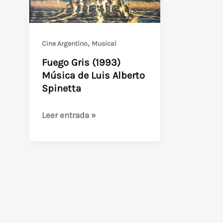
,
Cine Argentino
Musical
Fuego Gris (1993)
Música de Luis Alberto
Spinetta
Fuego
Leer entrada »
Gris
(1993)
Música
de
Luis
Alberto
Spinetta