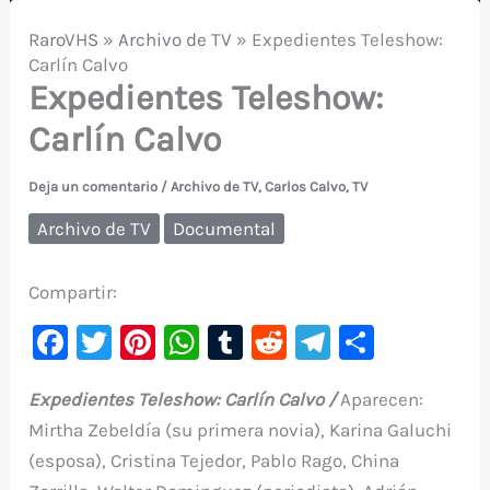
RaroVHS
»
Archivo de TV
»
Expedientes Teleshow:
Carlín Calvo
Expedientes Teleshow:
Carlín Calvo
Deja un comentario
/
Archivo de TV
,
Carlos Calvo
,
TV
Archivo de TV
Documental
Compartir:
F
T
Pi
W
T
R
Te
C
a
w
nt
h
u
e
le
o
Expedientes Teleshow: Carlín Calvo /
Aparecen:
c
it
er
at
m
d
gr
m
Mirtha Zebeldía (su primera novia), Karina Galuchi
e
te
e
s
bl
di
a
p
(esposa), Cristina Tejedor, Pablo Rago, China
b
r
st
A
r
t
m
ar