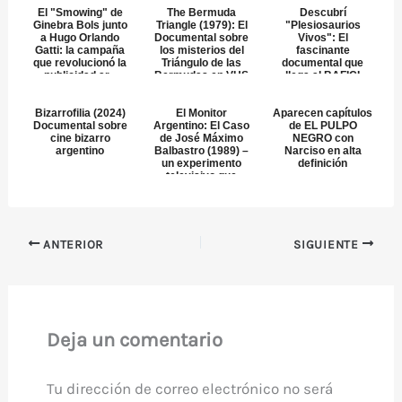
El "Smowing" de
The Bermuda
Descubrí
Ginebra Bols junto
Triangle (1979): El
"Plesiosaurios
a Hugo Orlando
Documental sobre
Vivos": El
Gatti: la campaña
los misterios del
fascinante
que revolucionó la
Triángulo de las
documental que
publicidad ar...
Bermudas en VHS
llega al BAFICI
2025
Bizarrofilia (2024)
El Monitor
Aparecen capítulos
Documental sobre
Argentino: El Caso
de EL PULPO
cine bizarro
de José Máximo
NEGRO con
argentino
Balbastro (1989) –
Narciso en alta
un experimento
definición
televisivo que
sacudi...
ANTERIOR
SIGUIENTE
Deja un comentario
Tu dirección de correo electrónico no será