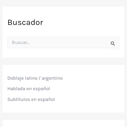
Buscador
B
u
s
c
a
r
p
Doblaje latino / argentino
o
r
Hablada en español
:
Subtítulos en español