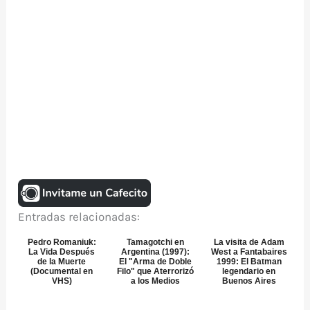
Entradas relacionadas:
Pedro Romaniuk:
Tamagotchi en
La visita de Adam
La Vida Después
Argentina (1997):
West a Fantabaires
de la Muerte
El "Arma de Doble
1999: El Batman
(Documental en
Filo" que Aterrorizó
legendario en
VHS)
a los Medios
Buenos Aires