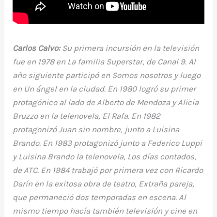
Carlos Calvo:
Su primera incursión en la televisión
fue en 1978 en La familia Superstar, de Canal 9. Al
año siguiente participó en Somos nosotros y luego
en Un ángel en la ciudad. En 1980 logró su primer
protagónico al lado de Alberto de Mendoza y Alicia
Bruzzo en la telenovela, El Rafa. En 1982
protagonizó Juan sin nombre, junto a Luisina
Brando. En 1983 protagonizó junto a Federico Luppi
y Luisina Brando la telenovela, Los días contados,
de ATC. En 1984 trabajó por primera vez con Ricardo
Darín en la exitosa obra de teatro, Extraña pareja,
que permaneció dos temporadas en escena. Al
mismo tiempo hacía también televisión y cine en