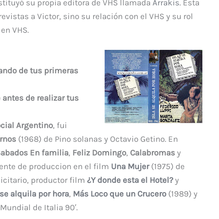
ti
stituyó su propia editora de VHS llamada
Arrakis
. Esta
r
evistas a Victor, sino su relación con el VHS y su rol
 en VHS.
ando de tus primeras
 antes de realizar tus
cial Argentino
, fui
ornos
(1968) de Pino solanas y Octavio Getino. En
abados En familia
,
Feliz Domingo
,
Calabromas
y
tente de produccion en el film
Una Mujer
(1975) de
icitario, productor film
¿Y donde esta el Hotel?
y
 se alquila por hora
,
Más Loco que un Crucero
(1989) y
Mundial de Italia 90′.