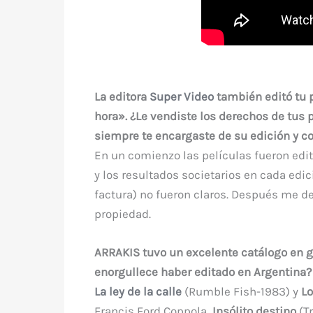
La editora
Super Video
también editó tu p
hora». ¿Le vendiste los derechos de tus p
siempre te encargaste de su edición y c
En un comienzo las películas fueron edi
y los resultados societarios en cada edi
factura) no fueron claros. Después me de
propiedad.
ARRAKIS tuvo un excelente catálogo en g
enorgullece haber editado en Argentina?
La ley de la calle
(Rumble Fish-1983) y
L
Francis Ford Coppola,
Insólito destino
(Tr