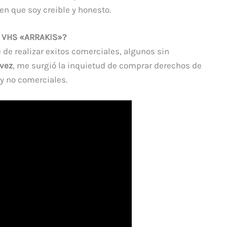
n que soy creible y honesto.
e VHS «ARRAKIS»?
 de realizar exitos comerciales, algunos sin
 vez
, me surgió la inquietud de comprar derechos de
y no comerciales.