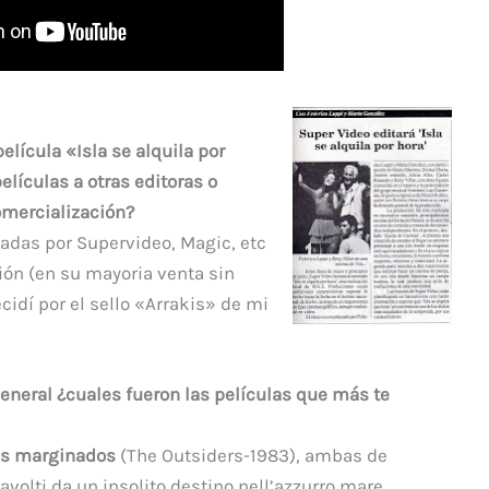
elícula «Isla se alquila por
elículas a otras editoras o
omercialización?
tadas por Supervideo, Magic, etc
ción (en su mayoria venta sin
cidí por el sello «Arrakis» de mi
eneral ¿cuales fueron las películas que más te
os marginados
(The Outsiders-1983), ambas de
avolti da un insolito destino nell’azzurro mare