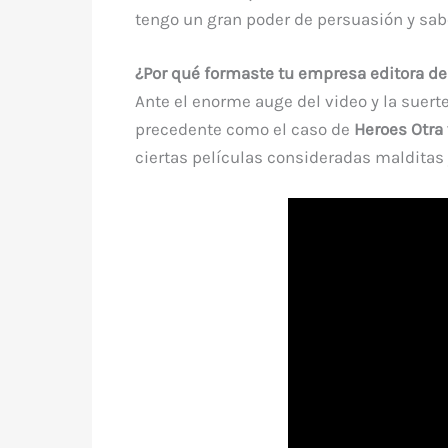
tengo un gran poder de persuasión y sabe
¿Por qué formaste tu empresa editora d
Ante el enorme auge del video y la suerte
precedente como el caso de
Heroes Otra
ciertas películas consideradas malditas 