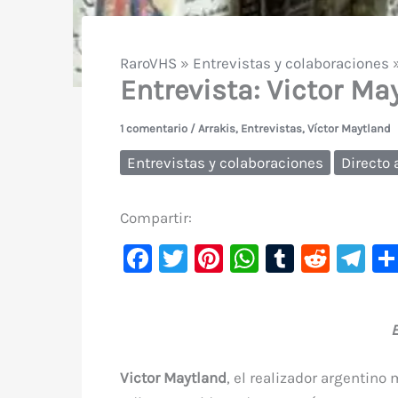
RaroVHS
»
Entrevistas y colaboraciones
Entrevista: Victor Ma
1 comentario
/
Arrakis
,
Entrevistas
,
Víctor Maytland
Entrevistas y colaboraciones
Directo 
Compartir:
F
T
Pi
W
T
R
Te
a
w
nt
h
u
e
le
c
it
er
at
m
d
gr
E
e
te
e
s
bl
di
a
b
r
st
A
r
t
m
Victor Maytland
, el realizador argentino