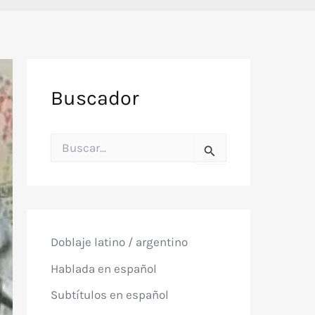
Buscador
B
u
s
c
a
r
p
o
Doblaje latino / argentino
r
:
Hablada en español
Subtítulos en español