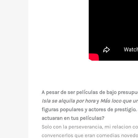
A pesar de ser películas de bajo presupue
Isla se alquila por hora
y
Más loco que u
figuras populares y actores de prestigi
actuaran en tus películas?
Solo con la perseverancia, mi relacion co
convencerlos que eran comedias novedo