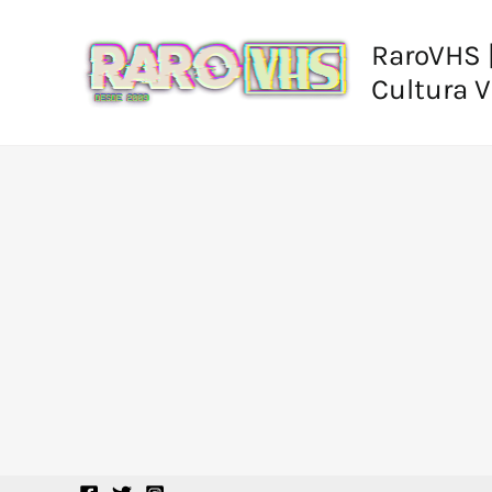
Ir
al
RaroVHS |
contenido
Cultura 