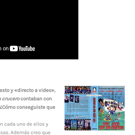
sto y «directo a video»,
n crucero
contaban con
o. ¿Cómo conseguiste que
n cada uno de ellos y
sas. Además creo que