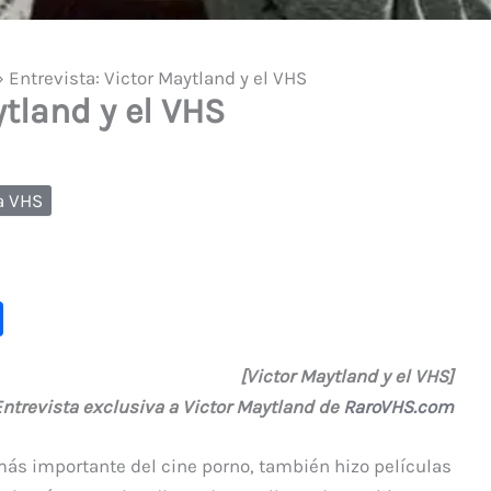
»
Entrevista: Victor Maytland y el VHS
ytland y el VHS
a VHS
C
o
[Victor Maytland y el VHS]
m
ntrevista exclusiva a Victor Maytland de
RaroVHS.com
p
ar
 más importante del cine porno, también hizo películas