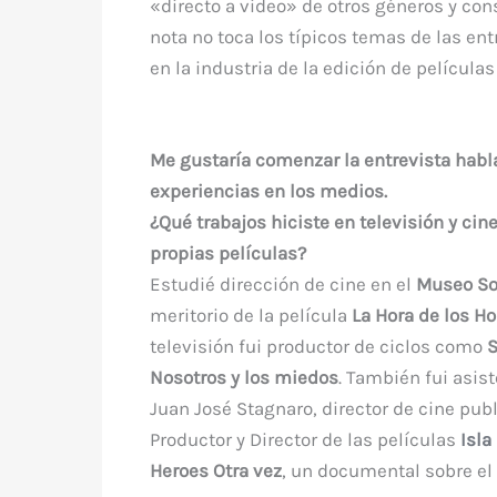
o
p
«directo a video» de otros géneros y con
o
p
nota no toca los típicos temas de las entr
k
en la industria de la edición de películas
Me gustaría comenzar la entrevista habl
experiencias en los medios.
¿Qué trabajos hiciste en televisión y cine
propias películas?
Estudié dirección de cine en el
Museo So
meritorio de la película
La Hora de los H
televisión fui productor de ciclos como
S
Nosotros y los miedos
. También fui asis
Juan José Stagnaro, director de cine publ
Productor y Director de las películas
Isla
Heroes Otra vez
, un documental sobre el 