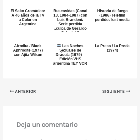
Transeurop...
El Salto Cromático:
Buscavidas (Canal
Historia de fuego
A 46 años de la TV
13, 1984-1987) con
(1986) Telefilm
a Color en
Luis Brandoni:
perdido / lost media
Argentina
Serie perdida
¿culpa de Gerardo
Sofovich?
Afrodita / Black
Las Noches
La Presa / La Preda
Aphrodite (1977)
Sexuales de
(1974)
con Ajita Wilson
Drácula (1979) –
Edición VHS
argentina TEY VCR
ANTERIOR
SIGUIENTE
Deja un comentario