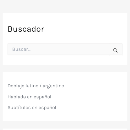
Buscador
B
u
s
c
a
r
p
Doblaje latino / argentino
o
r
Hablada en español
:
Subtítulos en español