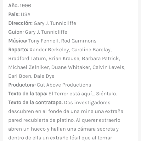
o
p
ti
Año:
1996
o
p
r
País:
USA
k
Dirección:
Gary J. Tunnicliffe
Guion:
Gary J. Tunnicliffe
Música:
Tony Fennell, Rod Gammons
Reparto
:
Xander Berkeley, Caroline Barclay,
Bradford Tatum, Brian Krause, Barbara Patrick,
Michael Zelniker, Duane Whitaker, Calvin Levels,
Earl Boen, Dale Dye
Productora:
Cut Above Productions
Texto de la tapa:
El Terror está aquí… Siéntalo.
Texto de la contratapa:
Dos investigadores
descubren en el fonde de una mina una extraña
pared recubierta de platino. Al querer extraerlo
abren un hueco y hallan una cámara secreta y
dentro de ella un extraño fósil que al tomar