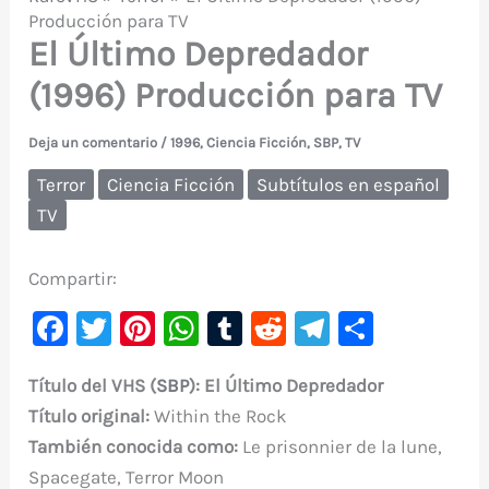
Producción para TV
El Último Depredador
(1996) Producción para TV
Deja un comentario
/
1996
,
Ciencia Ficción
,
SBP
,
TV
Terror
Ciencia Ficción
Subtítulos en español
TV
Compartir:
F
T
Pi
W
T
R
Te
C
a
w
nt
h
u
e
le
o
Título del VHS (
SBP
): El Último Depredador
c
it
er
at
m
d
gr
m
Título original:
Within the Rock
e
te
e
s
bl
di
a
p
También conocida como:
Le prisonnier de la lune,
b
r
st
A
r
t
m
ar
Spacegate, Terror Moon