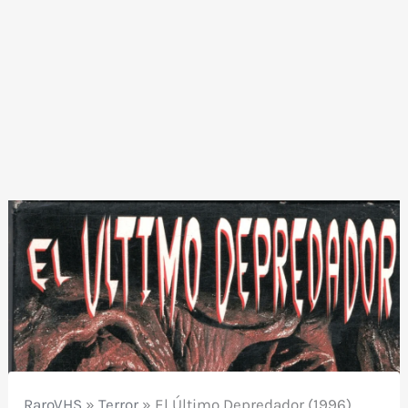
RaroVHS
»
Terror
»
El Último Depredador (1996)