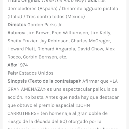
Título Original:
Three the Hard Way
/
aka:
Los
e
te
e
s
bl
di
a
p
demoledores (España) / Dinamite agguato pistola
b
r
st
A
r
t
m
ar
(Italia) / Tres contra todos (Mexico)
o
p
ti
Director:
Gordon Parks Jr.
o
p
r
Actores:
Jim Brown, Fred Williamson, Jim Kelly,
k
Sheila Frazier, Jay Robinson, Charles McGregor,
Howard Platt, Richard Angarola, David Chow, Alex
Rocco, Corbin Bernsen, etc.
Año:
1974
País:
Estados Unidos
Sinopsis (Texto de la contratapa):
Afirmar que «LA
GRAN AMENAZA» es una espectacular película de
acción, no basta. Antes que nada hay que destacar
que obtuvo el premio especial «JOHN
CARRUTHERS» (en homenaje al gran doble de
riesgo de la década del 60) otorgado por la