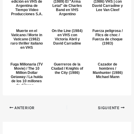
edición en VHS de
(1989) El "Arma
(1986) VHS | con
Argentina de
Letal" de Charles
David Carradine y
Tiempo Video
Band en VHS
Lee Van Cleef
Producciones S.A.
Argentino
Muerte en el
On the Line (1984)
Fuerza peligrosa /
Vaticano / Morte in
en VHS con
Flics de choc /
Vaticano (1982)
Victoria Abril y
Fuerza de choque
raro thriller italiano
David Carradine
(1983)
en VHS
Fuga Millonaria (TV
Guerreros de la
Cazador de
Movie) / The 10
Ciudad / Knights of
hombres /
Million Dollar
the City (1986)
Manhunter (1986)
Getaway / La huida
Michael Mann
de los 10 millones
de dólares ...
ANTERIOR
SIGUIENTE