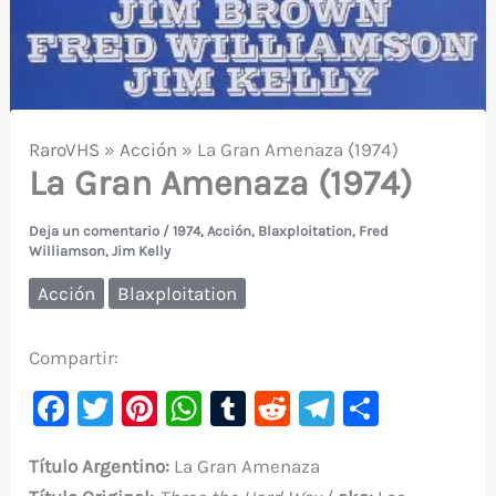
RaroVHS
»
Acción
»
La Gran Amenaza (1974)
La Gran Amenaza (1974)
Deja un comentario
/
1974
,
Acción
,
Blaxploitation
,
Fred
Williamson
,
Jim Kelly
Acción
Blaxploitation
Compartir:
F
T
Pi
W
T
R
Te
C
a
w
nt
h
u
e
le
o
Título Argentino:
La Gran Amenaza
c
it
er
at
m
d
gr
m