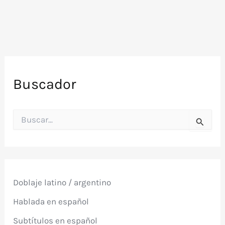
Buscador
B
u
s
c
a
r
p
Doblaje latino / argentino
o
r
Hablada en español
:
Subtítulos en español