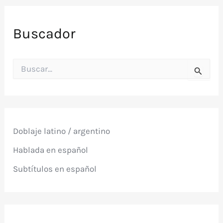
Buscador
B
u
s
c
a
r
p
Doblaje latino / argentino
o
r
Hablada en español
:
Subtítulos en español