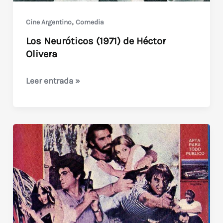
,
Cine Argentino
Comedia
Los Neuróticos (1971) de Héctor
Olivera
Los
Leer entrada »
Neuróticos
(1971)
de
Héctor
Olivera