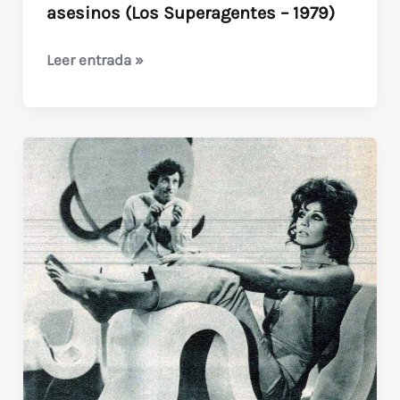
asesinos (Los Superagentes – 1979)
La
Leer entrada »
aventura
de
los
paraguas
asesinos
(Los
Superagentes
–
1979)