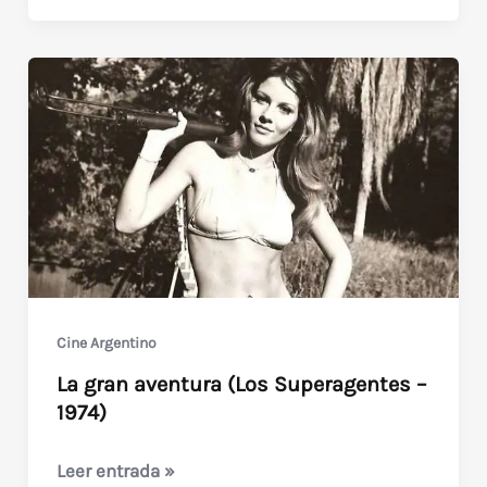
Frank
Sinatra
en
Argentina
(1981
–
Luna
Park)
Videos
exclusivos
Cine Argentino
La gran aventura (Los Superagentes –
1974)
La
Leer entrada »