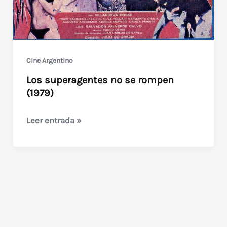
Cine Argentino
Los superagentes no se rompen
(1979)
Los
Leer entrada »
superagentes
no
se
rompen
(1979)