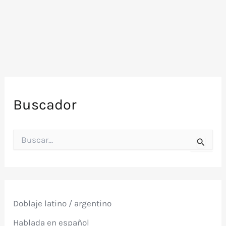
(Los
Superagentes
–
1974)
Buscador
B
u
s
c
a
r
p
Doblaje latino / argentino
o
r
Hablada en español
: