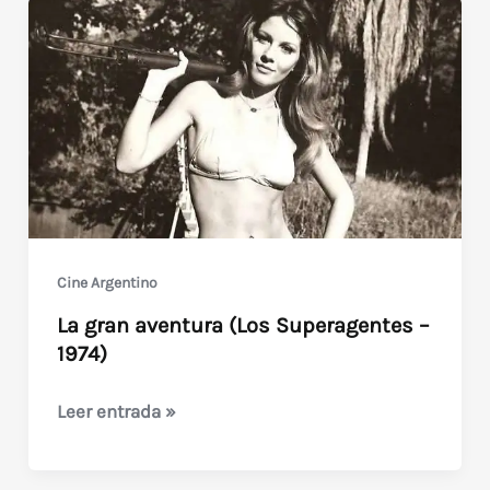
Cine Argentino
La gran aventura (Los Superagentes –
1974)
La
Leer entrada »
gran
aventura