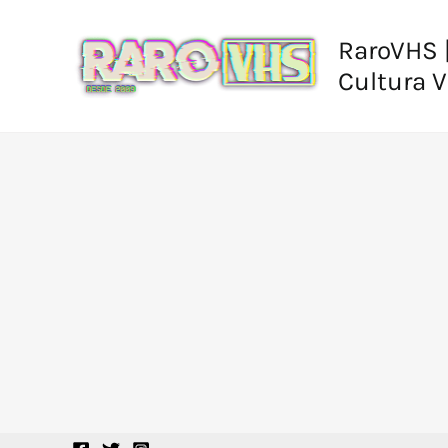
Ir
al
RaroVHS |
contenido
Cultura 