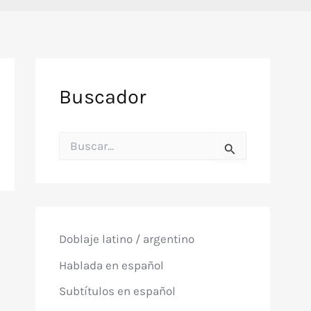
Buscador
B
u
s
c
a
r
p
o
Doblaje latino / argentino
r
:
Hablada en español
Subtítulos en español