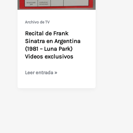
Archivo de TV
Recital de Frank
Sinatra en Argentina
(1981 – Luna Park)
Videos exclusivos
Recital
Leer entrada »
de
Frank
Sinatra
en
Argentina
(1981
–