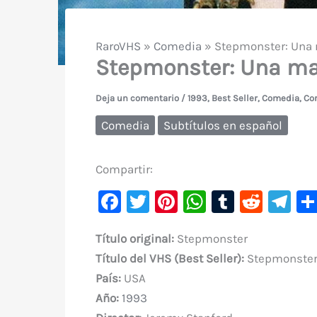
RaroVHS
»
Comedia
»
Stepmonster: Una 
Stepmonster: Una ma
Deja un comentario
/
1993
,
Best Seller
,
Comedia
,
Co
Comedia
Subtítulos en español
Compartir:
F
T
Pi
W
T
R
Te
a
w
nt
h
u
e
le
Título original:
Stepmonster
c
it
er
at
m
d
gr
Título del VHS (Best Seller):
Stepmonster:
e
te
e
s
bl
di
a
País:
USA
b
r
st
A
r
t
m
Año:
1993
o
p