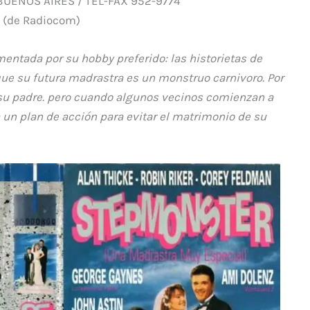
BUENOS AIRES / TEL-FAX 952-9774
l (de Radiocom)
entada por su hobby preferido: las historietas de
 que su futura madrastra es un monstruo carnivoro. Por
r su padre. pero cuando algunos vecinos comienzan a
 un plan de acción para evitar el matrimonio de su