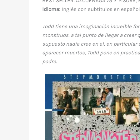
BEST SELLER: AZCUENAGA 75 2°PISO»A, 
Idioma:
Inglés con subtítulos en españo
Todd tiene una imaginación increible fom
monstruos. a tal punto de llegar a creer
supuesto nadie cree en el, en particula
aparecer muertos, Todd pone en practica
padre.