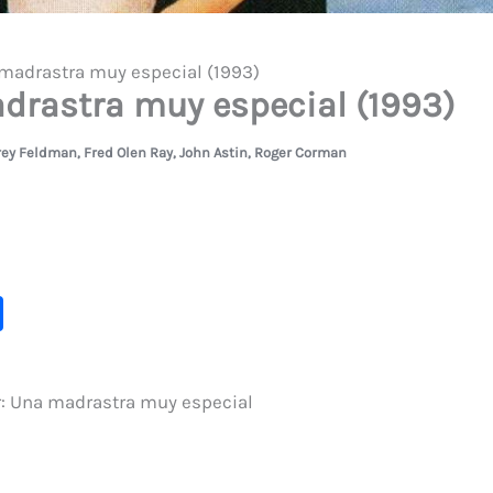
madrastra muy especial (1993)
drastra muy especial (1993)
rey Feldman
,
Fred Olen Ray
,
John Astin
,
Roger Corman
C
o
m
 Una madrastra muy especial
p
ar
ti