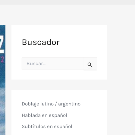
Buscador
B
u
s
c
a
r
p
o
Doblaje latino / argentino
r
:
Hablada en español
Subtítulos en español