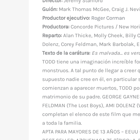
Director:
Jeremy Stanford
o
p
Guión:
Mark Thomas McGee,
Craig J. Nev
k
Productor ejecutivo:
Roger Corman
Productora:
Concorde Pictures / New Hor
Reparto:
Alan Thicke, Molly Cheek, Billy 
Dolenz, Corey Feldman, Mark Barbolak, E
Texto de la carátura:
Es malvada… es ver
TODD tiene una imaginación increíble fom
monstruos. A tal punto de llegar a creer
supuesto nadie cree en él, en particular
comienzan a aparecer muertos, TODD pone
matrimonio de su padre. GEORGE GAYNES
FELDMAN (The Lost Boys), AMI DOLENZ (
completan el elenco de este film que mezc
a toda la familia.
APTA PARA MAYORES DE 13 AÑOS – EEUU – 