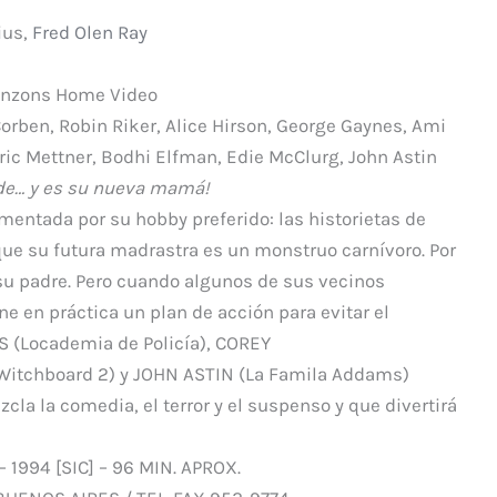
r
ius,
Fred Olen Ray
inzons Home Video
Corben, Robin Riker, Alice Hirson, George Gaynes, Ami
ric Mettner, Bodhi Elfman, Edie McClurg, John Astin
de… y es su nueva mamá!
entada por su hobby preferido: las historietas de
 que su futura madrastra es un monstruo carnívoro. Por
 su padre. Pero cuando algunos de sus vecinos
 en práctica un plan de acción para evitar el
 (Locademia de Policía), COREY
Witchboard 2) y JOHN ASTIN (La Famila Addams)
la la comedia, el terror y el suspenso y que divertirá
1994 [SIC] – 96 MIN. APROX.