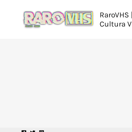
Ir
al
RaroVHS |
contenido
Cultura 