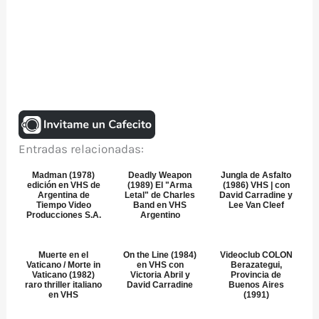
Entradas relacionadas:
Madman (1978)
Deadly Weapon
Jungla de Asfalto
edición en VHS de
(1989) El "Arma
(1986) VHS | con
Argentina de
Letal" de Charles
David Carradine y
Tiempo Video
Band en VHS
Lee Van Cleef
Producciones S.A.
Argentino
Muerte en el
On the Line (1984)
Videoclub COLON
Vaticano / Morte in
en VHS con
Berazategui,
Vaticano (1982)
Victoria Abril y
Provincia de
raro thriller italiano
David Carradine
Buenos Aires
en VHS
(1991)