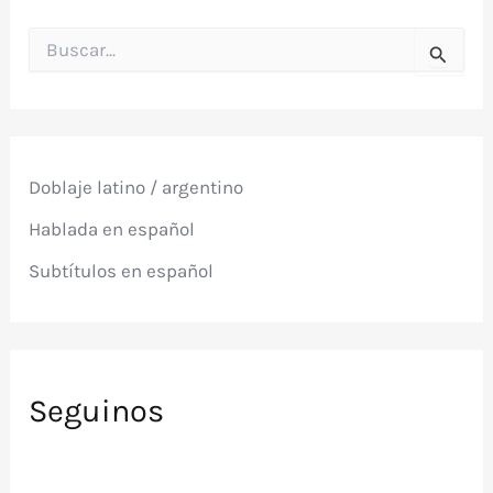
B
u
s
c
a
r
p
Doblaje latino / argentino
o
r
Hablada en español
:
Subtítulos en español
Seguinos