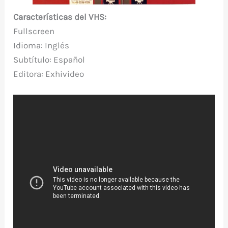
Características del VHS:
Fullscreen
Idioma: Inglés
Subtítulo: Español
Editora:
Exhivideo