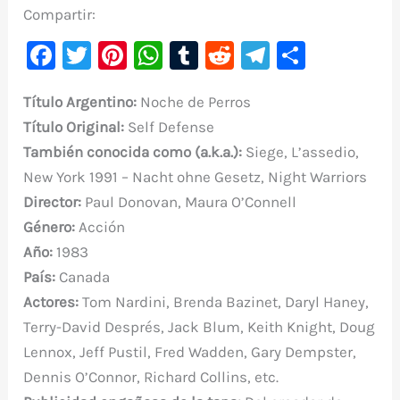
Compartir:
F
T
Pi
W
T
R
Te
C
a
w
nt
h
u
e
le
o
Título
Argentino:
Noche de Perros
c
it
er
at
m
d
gr
m
Título Original
:
Self Defense
e
te
e
s
bl
di
a
p
También conocida como (a.k.a.):
Siege, L’assedio,
b
r
st
A
r
t
m
ar
New York 1991 – Nacht ohne Gesetz, Night Warriors
o
p
ti
Director:
Paul Donovan, Maura O’Connell
o
p
r
Género:
Acción
k
Año:
1983
País:
Canada
Actores:
Tom Nardini, Brenda Bazinet, Daryl Haney,
Terry-David Després, Jack Blum, Keith Knight, Doug
Lennox, Jeff Pustil, Fred Wadden, Gary Dempster,
Dennis O’Connor, Richard Collins, etc.