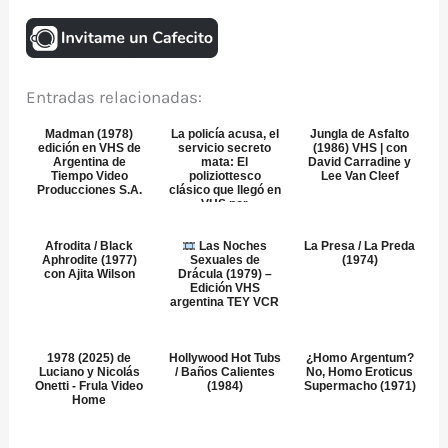
Entradas relacionadas:
Madman (1978)
La policía acusa, el
Jungla de Asfalto
edición en VHS de
servicio secreto
(1986) VHS | con
Argentina de
mata: El
David Carradine y
Tiempo Video
poliziottesco
Lee Van Cleef
Producciones S.A.
clásico que llegó en
VHS por
Transeurop...
Afrodita / Black
Las Noches
La Presa / La Preda
Aphrodite (1977)
Sexuales de
(1974)
con Ajita Wilson
Drácula (1979) –
Edición VHS
argentina TEY VCR
1978 (2025) de
Hollywood Hot Tubs
¿Homo Argentum?
Luciano y Nicolás
/ Baños Calientes
No, Homo Eroticus
Onetti - Frula Video
(1984)
Supermacho (1971)
Home