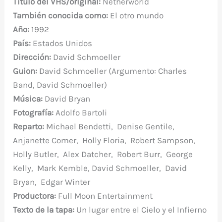
Título del VHS/original:
Netherworld
b
r
st
A
r
t
m
ar
También conocida como:
El otro mundo
o
p
ti
Año:
1992
o
p
r
País:
Estados Unidos
k
Dirección:
David Schmoeller
Guion:
David Schmoeller (Argumento: Charles
Band, David Schmoeller)
Música:
David Bryan
Fotografía:
Adolfo Bartoli
Reparto:
Michael Bendetti, Denise Gentile,
Anjanette Comer, Holly Floria, Robert Sampson,
Holly Butler, Alex Datcher, Robert Burr, George
Kelly, Mark Kemble, David Schmoeller, David
Bryan, Edgar Winter
Productora:
Full Moon Entertainment
Texto de la tapa:
Un lugar entre el Cielo y el Infierno