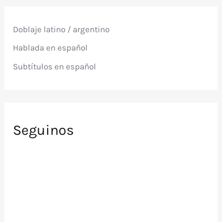
a
r
p
Doblaje latino / argentino
o
r
Hablada en español
:
Subtítulos en español
Seguinos