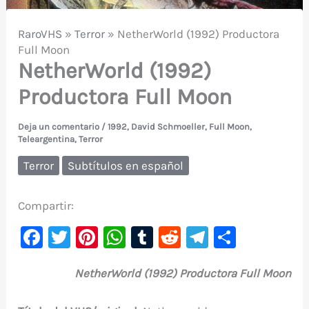
RaroVHS
»
Terror
»
NetherWorld (1992) Productora
Full Moon
NetherWorld (1992)
Productora Full Moon
Deja un comentario
/
1992
,
David Schmoeller
,
Full Moon
,
Teleargentina
,
Terror
Terror
Subtítulos en español
Compartir:
F
T
Pi
W
T
R
Te
C
a
w
nt
h
u
e
le
o
NetherWorld (1992) Productora Full Moon
c
it
er
at
m
d
gr
m
e
te
e
s
bl
di
a
p