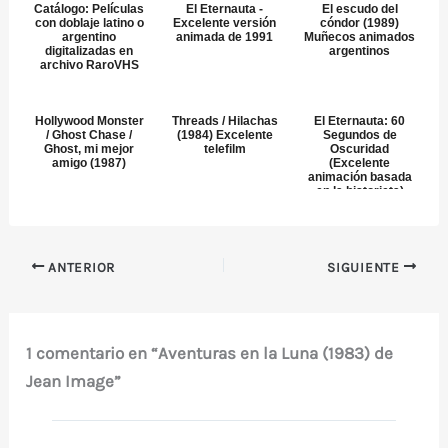
Catálogo: Películas
El Eternauta -
El escudo del
con doblaje latino o
Excelente versión
cóndor (1989)
argentino
animada de 1991
Muñecos animados
digitalizadas en
argentinos
archivo RaroVHS
Hollywood Monster
Threads / Hilachas
El Eternauta: 60
/ Ghost Chase /
(1984) Excelente
Segundos de
Ghost, mi mejor
telefilm
Oscuridad
amigo (1987)
(Excelente
animación basada
en la historieta)
ANTERIOR
SIGUIENTE
1 comentario en “Aventuras en la Luna (1983) de
Jean Image”