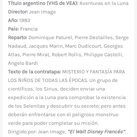
Título argentino (VHS de
VEA
):
Aventuras en la Luna
b
r
st
A
r
t
m
ar
Director:
Jean Image
o
p
ti
Año:
1983
o
p
r
País:
Francia
k
Reparto:
Dominique Paturel, Pierre Destailles, Serge
Nadaud, Jacques Marin, Marc Dudicourt, Georges
Atlas, Pierre Mirat, Robert Rollis, Philippe Castelli,
Angelo Bardi
Texto de la contratapa:
MISTERIO Y FANTASÍA PARA
LOS ÑIÑOS DE TODAS LAS ÉPOCAS. Un grupo de
científicos, los Sirius, deciden enviar una
expedición a la Luna para comprobar la existencia
de los Selenitas y descubrir su secreto; pero antes
deberán enfrentarse con el peligroso monstruo
verde para poder completar su misión.
Dirigido por: Jean Image,
“El Walt Disney Francés”
.