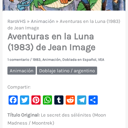
RaroVHS
»
Animación
»
Aventuras en la Luna (1983)
de Jean Image
Aventuras en la Luna
(1983) de Jean Image
1 comentario
/
1983
,
Animación
,
Doblada en Español
,
VEA
Animación
Doblaje latino / argentino
Compartir:
F
T
Pi
W
T
R
Te
C
a
w
nt
h
u
e
le
o
Título Original:
Le secret des sélénites (Moon
c
it
er
at
m
d
gr
m
Madness / Moontrek)
e
te
e
s
bl
di
a
p