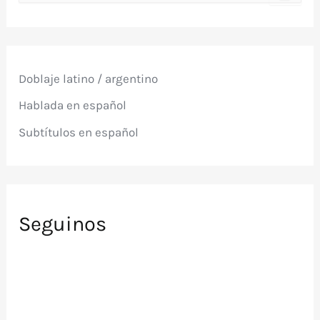
s
c
a
r
p
Doblaje latino / argentino
o
r
Hablada en español
:
Subtítulos en español
Seguinos