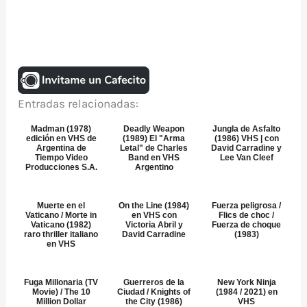
Entradas relacionadas:
Madman (1978)
Deadly Weapon
Jungla de Asfalto
edición en VHS de
(1989) El "Arma
(1986) VHS | con
Argentina de
Letal" de Charles
David Carradine y
Tiempo Video
Band en VHS
Lee Van Cleef
Producciones S.A.
Argentino
Muerte en el
On the Line (1984)
Fuerza peligrosa /
Vaticano / Morte in
en VHS con
Flics de choc /
Vaticano (1982)
Victoria Abril y
Fuerza de choque
raro thriller italiano
David Carradine
(1983)
en VHS
Fuga Millonaria (TV
Guerreros de la
New York Ninja
Movie) / The 10
Ciudad / Knights of
(1984 / 2021) en
Million Dollar
the City (1986)
VHS