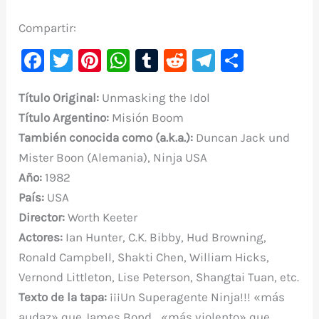
Compartir:
F
T
Pi
W
T
R
Te
C
a
w
nt
h
u
e
le
o
Título Original:
Unmasking the Idol
c
it
er
at
m
d
gr
m
Título
Argentino:
Misión Boom
e
te
e
s
bl
di
a
p
También conocida como (a.k.a.):
Duncan Jack und
b
r
st
A
r
t
m
ar
Mister Boon (Alemania), Ninja USA
o
p
ti
Año:
1982
o
p
r
País:
USA
k
Director:
Worth Keeter
Actores:
Ian Hunter, C.K. Bibby, Hud Browning,
Ronald Campbell, Shakti Chen, William Hicks,
Vernond Littleton, Lise Peterson, Shangtai Tuan, etc.
Texto de la tapa:
¡¡¡Un Superagente Ninja!!! «más
audaz» que James Bond… «más violento» que