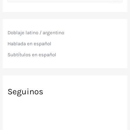
s
c
a
r
p
Doblaje latino / argentino
o
r
Hablada en español
:
Subtítulos en español
Seguinos