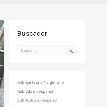
Buscador
B
u
s
c
a
r
p
o
Doblaje latino / argentino
r
:
Hablada en español
Subtítulos en español