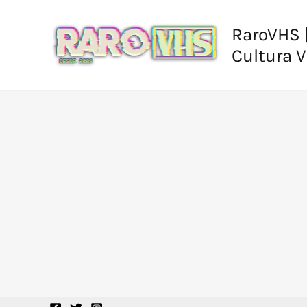
Ir
al
RaroVHS |
contenido
Cultura 