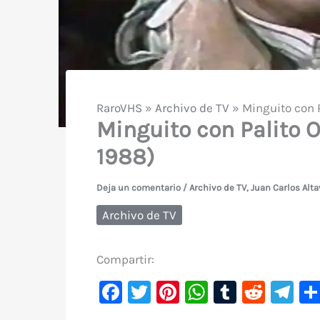
RaroVHS
»
Archivo de TV
»
Minguito con 
Minguito con Palito 
1988)
Deja un comentario
/
Archivo de TV
,
Juan Carlos Alta
Archivo de TV
Compartir:
F
T
Pi
W
T
R
Te
a
w
nt
h
u
e
le