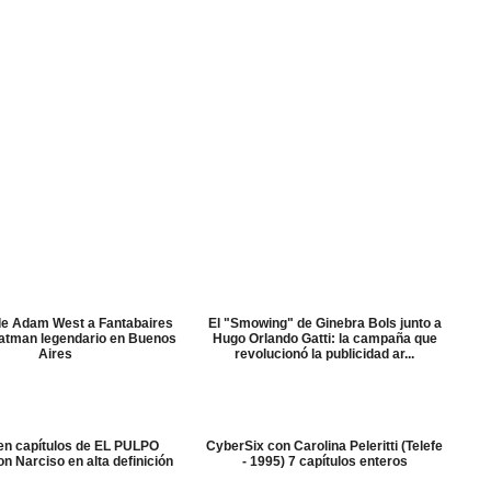
 de Adam West a Fantabaires
El "Smowing" de Ginebra Bols junto a
Batman legendario en Buenos
Hugo Orlando Gatti: la campaña que
Aires
revolucionó la publicidad ar...
n capítulos de EL PULPO
CyberSix con Carolina Peleritti (Telefe
 Narciso en alta definición
- 1995) 7 capítulos enteros