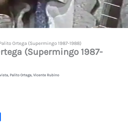
Palito Ortega (Supermingo 1987-1988)
Ortega (Supermingo 1987-
vista
,
Palito Ortega
,
Vicente Rubino
C
o