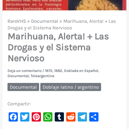
RaroVHS
»
Documental
»
Marihuana, Alerta! + Las
Drogas y el Sistema Nervioso
Marihuana, Alerta! + Las
Drogas y el Sistema
Nervioso
Deja un comentario
/
1972
,
1982
,
Doblada en Español
,
Documental
,
Teleargentina
Documental
Doblaje latino / argentino
Compartir:
F
T
Pi
W
T
R
Te
C
a
w
nt
h
u
e
le
o