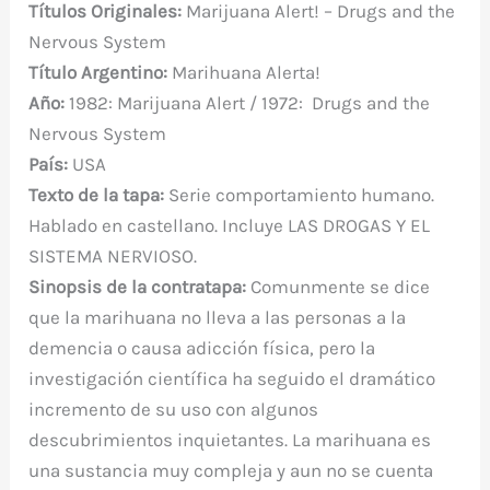
Títulos Originales
:
Marijuana Alert! – Drugs and the
c
it
er
at
m
d
gr
m
Nervous System
e
te
e
s
bl
di
a
p
Título
Argentino:
Marihuana Alerta!
b
r
st
A
r
t
m
ar
Año:
1982: Marijuana Alert / 1972: Drugs and the
o
p
ti
Nervous System
o
p
r
País:
USA
k
Texto de la tapa:
Serie comportamiento humano.
Hablado en castellano. Incluye LAS DROGAS Y EL
SISTEMA NERVIOSO.
Sinopsis de la contratapa:
Comunmente se dice
que la marihuana no lleva a las personas a la
demencia o causa adicción física, pero la
investigación científica ha seguido el dramático
incremento de su uso con algunos
descubrimientos inquietantes. La marihuana es
una sustancia muy compleja y aun no se cuenta