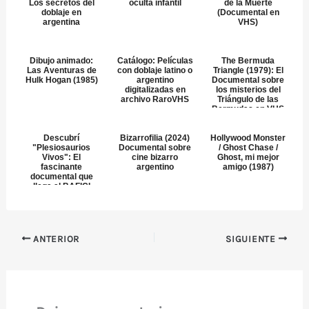
Los secretos del
oculta infantil
de la Muerte
doblaje en
(Documental en
argentina
VHS)
Dibujo animado:
Catálogo: Películas
The Bermuda
Las Aventuras de
con doblaje latino o
Triangle (1979): El
Hulk Hogan (1985)
argentino
Documental sobre
digitalizadas en
los misterios del
archivo RaroVHS
Triángulo de las
Bermudas en VHS
Descubrí
Bizarrofilia (2024)
Hollywood Monster
"Plesiosaurios
Documental sobre
/ Ghost Chase /
Vivos": El
cine bizarro
Ghost, mi mejor
fascinante
argentino
amigo (1987)
documental que
llega al BAFICI
2025
ANTERIOR
SIGUIENTE