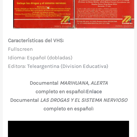
Características del VHS:
Fullscreen
Idioma: Español (dobladas)
Editora:
Teleargentina (Division Educativa)
Documental
MARIHUANA, ALERTA
completo en español:
Enlace
Documental
LAS DROGAS Y EL SISTEMA NERVIOSO
completo en español: