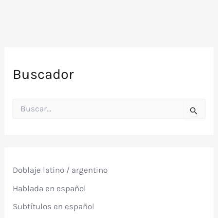
Buscador
B
u
s
c
a
r
p
Doblaje latino / argentino
o
r
Hablada en español
:
Subtítulos en español