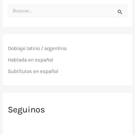
B
u
s
c
a
r
p
Doblaje latino / argentino
o
r
Hablada en español
:
Subtítulos en español
Seguinos