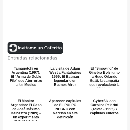
Entradas relacionadas:
Tamagotchi en
La visita de Adam
El "Smowing" de
Argentina (1997):
West a Fantabaires
Ginebra Bols junto
El "Arma de Doble
1999: El Batman
a Hugo Orlando
Filo" que Aterrorizó
legendario en
Gatti: la campaña
a los Medios
Buenos Aires
que revolucionó la
publicidad ar...
El Monitor
Aparecen capítulos
CyberSix con
Argentino: El Caso
de EL PULPO
Carolina Peleritti
de José Máximo
NEGRO con
(Telefe - 1995) 7
Balbastro (1989) –
Narciso en alta
capítulos enteros
un experimento
definición
televisivo que
sacudi...