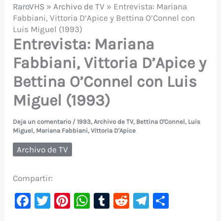
RaroVHS
»
Archivo de TV
»
Entrevista: Mariana
Fabbiani, Vittoria D’Apice y Bettina O’Connel con
Luis Miguel (1993)
Entrevista: Mariana
Fabbiani, Vittoria D’Apice y
Bettina O’Connel con Luis
Miguel (1993)
Deja un comentario
/
1993
,
Archivo de TV
,
Bettina O'Connel
,
Luis
Miguel
,
Mariana Fabbiani
,
Vittoria D'Apice
Archivo de TV
Compartir:
F
T
Pi
W
T
R
Te
C
a
w
nt
h
u
e
le
o