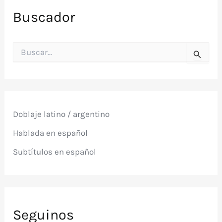
Buscador
B
u
s
c
a
r
p
Doblaje latino / argentino
o
r
Hablada en español
:
Subtítulos en español
Seguinos