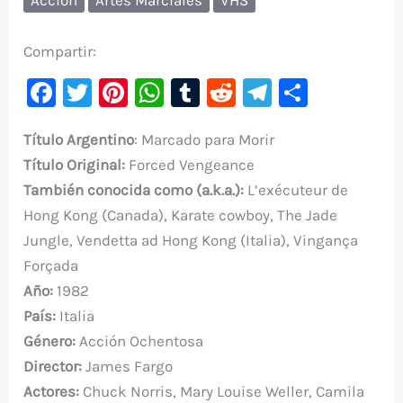
Compartir:
F
T
Pi
W
T
R
Te
C
a
w
nt
h
u
e
le
o
Título
Argentino
: Marcado para Morir
c
it
er
at
m
d
gr
m
Título Original:
Forced Vengeance
e
te
e
s
bl
di
a
p
También conocida como (a.k.a.):
L’exécuteur de
b
r
st
A
r
t
m
ar
Hong Kong (Canada), Karate cowboy, The Jade
o
p
ti
Jungle, Vendetta ad Hong Kong (Italia), Vingança
o
p
r
Forçada
k
Año:
1982
País:
Italia
Género:
Acción Ochentosa
Director:
James Fargo
Actores:
Chuck Norris, Mary Louise Weller, Camila