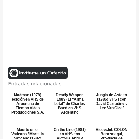
Entradas relacionadas:
Madman (1978)
Deadly Weapon
Jungla de Asfalto
edición en VHS de
(1989) El "Arma
(1986) VHS | con
Argentina de
Letal" de Charles
David Carradine y
Tiempo Video
Band en VHS
Lee Van Cleef
Producciones S.A.
Argentino
Muerte en el
On the Line (1984)
Videoclub COLON
Vaticano / Morte in
en VHS con
Berazategui,
Vaticano (1982)
Victoria Abril y
Provincia de