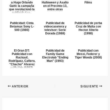
a Hugo Orlando
Halloween y Asalto
Films
Gatti: la campaña
en el Precinto 13,
que revolucionó la
entre otras
publicidad ar...
Publicidad: Cinta
Publicidad de
Publicidad de yerba
Betamax Sony L-
videocasetera y
Cruz de Malta con
500 (1980)
televisor: Serie
Hector Alterio
Dorada (1988)
(1998)
El Gran DT:
Publicidad de
Publicidad con
Publicidad con
Family Game
Messi, Federer y
Ruckauf,
Electrolab "Ending
Tiger Woods (2008)
Rodríguez, Cafiero,
Man" (1993)
"Chacho" Alvarez
y Meijide (1997)
ANTERIOR
SIGUIENTE