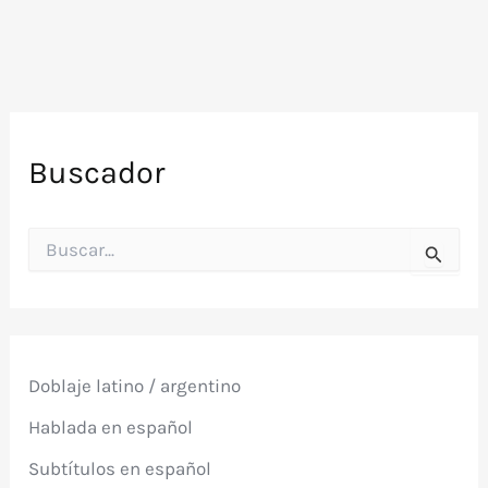
Buscador
B
u
s
c
a
r
p
Doblaje latino / argentino
o
r
Hablada en español
:
Subtítulos en español