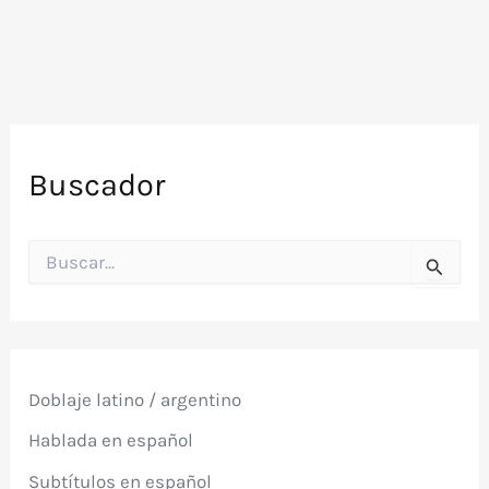
Buscador
B
u
s
c
a
r
p
Doblaje latino / argentino
o
r
Hablada en español
:
Subtítulos en español