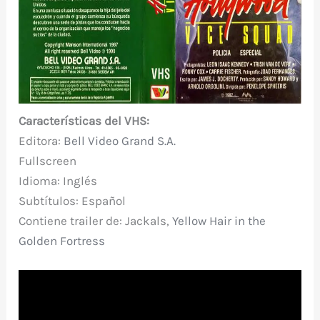
Características del VHS:
Editora:
Bell Video Grand S.A.
Fullscreen
Idioma: Inglés
Subtítulos: Español
Contiene trailer de: Jackals,
Yellow Hair in the
Golden Fortress