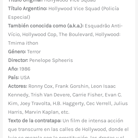
c
it
er
at
m
d
gr
m
Título
Argentino:
Hollywood Vice Squad (Policía
e
te
e
s
bl
di
a
p
Especial)
b
r
st
A
r
t
m
ar
También conocida como (a.k.a.)
:
Esquadrão Anti-
o
p
ti
Vício, Hollywood Cop, The Boulevard, Hollywood:
o
p
r
Tmima ithon
k
Género:
Terror
Director:
Penelope Spheeris
Año:
1986
País:
USA
Actores:
Ronny Cox, Frank Gorshin, Leon Isaac
Kennedy, Trish Van Devere, Carrie Fisher, Evan C.
Kim, Joey Travolta, H.B. Haggerty, Cec Verrell, Julius
Harris, Marvin Kaplan, etc.
Texto de la contratapa:
Un film de intensa acción
que transcurre en las calles de Hollywood, donde el
lujo se mezcla con la prostitución, las drogas y el