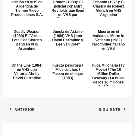
edición en VHS de
Crimen (1989): El
Grissom (1971): El
Argentina de
policial con Burt
Clásico de Robert
Tiempo Video
Reynolds que llegó
Aldrich en VHS
Producciones S.A.
en VHS por
Argentino
Transeuropa
Deadly Weapon
Jungla de Asfalto
Muerte en el
(1989) El "Arma
(1986) VHS | con
Vaticano / Morte in
Letal" de Charles
David Carradine y
Vaticano (1982)
Band en VHS
Lee Van Cleef
raro thriller italiano
Argentino
en VHS
On the Line (1984)
Fuerza peligrosa /
Fuga Millonaria (TV
en VHS con
Flics de choc /
Movie) / The 10
Victoria Abril y
Fuerza de choque
Million Dollar
David Carradine
(1983)
Getaway / La huida
de los 10 millones
de dólares ...
ANTERIOR
SIGUIENTE