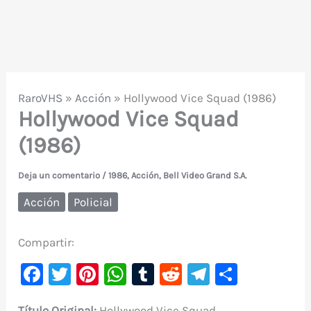
RaroVHS
»
Acción
»
Hollywood Vice Squad (1986)
Hollywood Vice Squad
(1986)
Deja un comentario
/
1986
,
Acción
,
Bell Video Grand S.A.
Acción
Policial
Compartir:
F
T
Pi
W
T
R
Te
C
a
w
nt
h
u
e
le
o
Título Original:
Hollywood Vice Squad