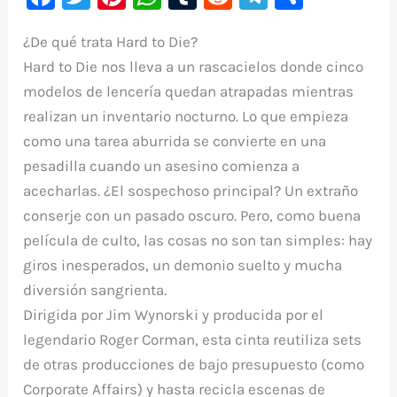
a
w
nt
h
u
e
le
o
¿De qué trata Hard to Die?
c
it
er
at
m
d
gr
m
Hard to Die
nos lleva a un rascacielos donde cinco
e
te
e
s
bl
di
a
p
modelos de lencería quedan atrapadas mientras
b
r
st
A
r
t
m
ar
realizan un inventario nocturno. Lo que empieza
o
p
ti
como una tarea aburrida se convierte en una
o
p
r
pesadilla cuando un asesino comienza a
k
acecharlas. ¿El sospechoso principal? Un extraño
conserje con un pasado oscuro. Pero, como buena
película de culto, las cosas no son tan simples: hay
giros inesperados, un demonio suelto y mucha
diversión sangrienta.
Dirigida por Jim Wynorski y producida por el
legendario Roger Corman, esta cinta reutiliza sets
de otras producciones de bajo presupuesto (como
Corporate Affairs
) y hasta recicla escenas de