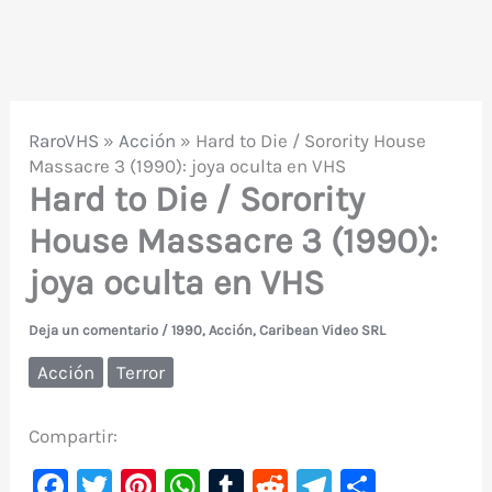
RaroVHS
»
Acción
»
Hard to Die / Sorority House
Massacre 3 (1990): joya oculta en VHS
Hard to Die / Sorority
House Massacre 3 (1990):
joya oculta en VHS
Deja un comentario
/
1990
,
Acción
,
Caribean Video SRL
Acción
Terror
Compartir:
F
T
Pi
W
T
R
Te
C