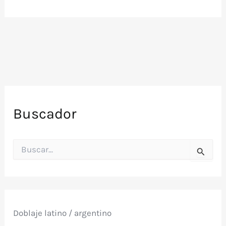
Buscador
B
u
s
c
a
r
p
Doblaje latino / argentino
o
r