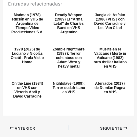
Entradas relacionadas:
Madman (1978)
Deadly Weapon
Jungla de Asfalto
edición en VHS de
(1989) El "Arma
(1986) VHS | con
Argentina de
Letal" de Charles
David Carradine y
Tiempo Video
Band en VHS
Lee Van Cleef
Producciones S.A.
Argentino
1978 (2025) de
Zombie Nightmare
Muerte en el
Luciano y Nicolás
(1987): Terror
Vaticano / Morte in
Onetti - Frula Video
ochentoso con
Vaticano (1982)
Home
Adam West y
raro thriller italiano
heavy metal
en VHS
On the Line (1984)
Nightslave (1989):
Aterrados (2017)
en VHS con
Terror sudafricano
de Demián Rugna
Victoria Abril y
en VHS
en VHS
David Carradine
ANTERIOR
SIGUIENTE