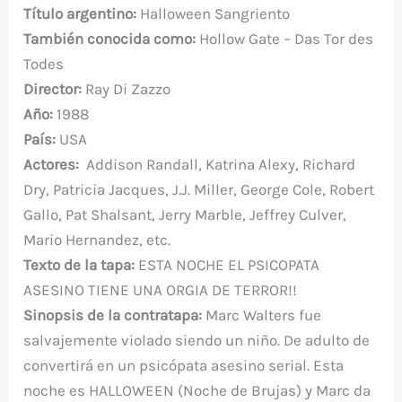
b
r
st
A
r
t
m
ar
Título argentino:
Halloween Sangriento
o
p
ti
También conocida como:
Hollow Gate – Das Tor des
o
p
r
Todes
k
Director:
Ray Di Zazzo
Año:
1988
País:
USA
Actores:
Addison Randall, Katrina Alexy, Richard
Dry, Patricia Jacques, J.J. Miller, George Cole, Robert
Gallo, Pat Shalsant, Jerry Marble, Jeffrey Culver,
Mario Hernandez, etc.
Texto de la tapa:
ESTA NOCHE EL PSICOPATA
ASESINO TIENE UNA ORGIA DE TERROR!!
Sinopsis de la contratapa:
Marc Walters fue
salvajemente violado siendo un niño. De adulto de
convertirá en un psicópata asesino serial. Esta
noche es HALLOWEEN (Noche de Brujas) y Marc da