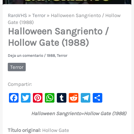
RaroVHS
»
Terror
»
Halloween Sangriento / Hollow
Gate (1988)
Halloween Sangriento /
Hollow Gate (1988)
Deja un comentario
/
1988
,
Terror
Terror
Compartir:
F
T
Pi
W
T
R
Te
C
a
w
nt
h
u
e
le
o
Halloween Sangriento=Hollow Gate (1988)
c
it
er
at
m
d
gr
m
e
te
e
s
bl
di
a
p
Título original:
Hollow Gate