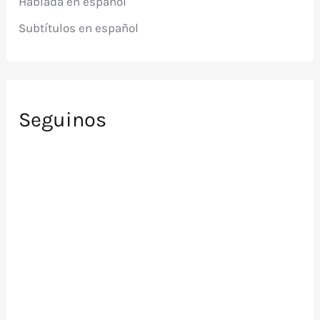
Hablada en español
:
Subtítulos en español
Seguinos