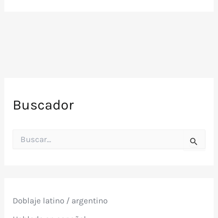
Buscador
B
u
s
c
a
r
p
Doblaje latino / argentino
o
r