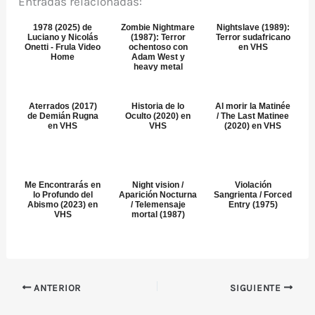
Entradas relacionadas:
1978 (2025) de
Zombie Nightmare
Nightslave (1989):
Luciano y Nicolás
(1987): Terror
Terror sudafricano
Onetti - Frula Video
ochentoso con
en VHS
Home
Adam West y
heavy metal
Aterrados (2017)
Historia de lo
Al morir la Matinée
de Demián Rugna
Oculto (2020) en
/ The Last Matinee
en VHS
VHS
(2020) en VHS
Me Encontrarás en
Night vision /
Violación
lo Profundo del
Aparición Nocturna
Sangrienta / Forced
Abismo (2023) en
/ Telemensaje
Entry (1975)
VHS
mortal (1987)
ANTERIOR
SIGUIENTE