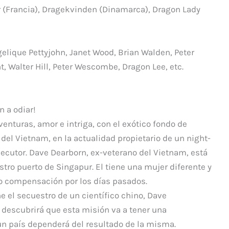
p
r (Francia), Dragekvinden (Dinamarca), Dragon Lady
ar
ti
r
elique Pettyjohn, Janet Wood, Brian Walden, Peter
, Walter Hill, Peter Wescombe, Dragon Lee, etc.
 a odiar!
enturas, amor e intriga, con el exótico fondo de
el Vietnam, en la actualidad propietario de un night-
ecutor. Dave Dearborn, ex-veterano del Vietnam, está
estro puerto de Singapur. El tiene una mujer diferente y
o compensación por los días pasados.
 el secuestro de un científico chino, Dave
descubrirá que esta misión va a tener una
 un país dependerá del resultado de la misma.