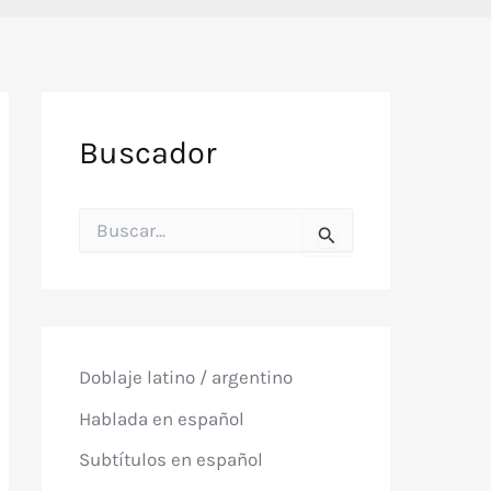
Buscador
B
u
s
c
a
r
p
o
Doblaje latino / argentino
r
:
Hablada en español
Subtítulos en español