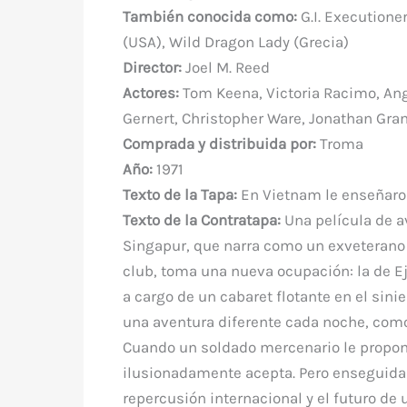
e
te
e
s
bl
di
a
También conocida como:
G.I. Executione
b
r
st
A
r
t
m
(USA), Wild Dragon Lady (Grecia)
o
p
Director:
Joel M. Reed
o
p
Actores:
Tom Keena, Victoria Racimo, Ang
k
Gernert, Christopher Ware, Jonathan Grant
Comprada y distribuida por:
Troma
Año:
1971
Texto de la Tapa:
En Vietnam le enseñaron
Texto de la Contratapa:
Una película de av
Singapur, que narra como un exveterano d
club, toma una nueva ocupación: la de Ej
a cargo de un cabaret flotante en el sini
una aventura diferente cada noche, com
Cuando un soldado mercenario le propone
ilusionadamente acepta. Pero enseguida 
repercusión internacional y el futuro de