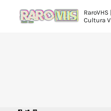
Ir
al
RaroVHS |
contenido
Cultura 