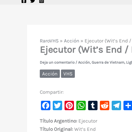
RaroVHS
»
Acción
»
Ejecutor (Wit’s End 
Ejecutor (Wit’s End /
Deja un comentario
/
Acción
,
Guerra de Vietnam
,
Lig
Acción
VHS
Compartir:
F
T
Pi
W
T
R
Te
a
w
nt
h
u
e
le
Título Argentino:
Ejecutor
c
it
er
at
m
d
gr
Título Original:
Wit’s End