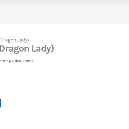
/ Dragon Lady)
 Dragon Lady)
htning Video
,
Troma
C
o
m