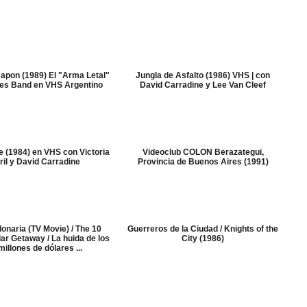
apon (1989) El "Arma Letal"
Jungla de Asfalto (1986) VHS | con
les Band en VHS Argentino
David Carradine y Lee Van Cleef
e (1984) en VHS con Victoria
Videoclub COLON Berazategui,
ril y David Carradine
Provincia de Buenos Aires (1991)
lonaria (TV Movie) / The 10
Guerreros de la Ciudad / Knights of the
llar Getaway / La huida de los
City (1986)
millones de dólares ...