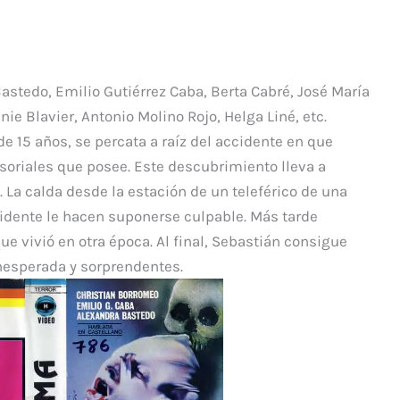
p
ar
ti
r
stedo, Emilio Gutiérrez Caba, Berta Cabré, José María
inie Blavier, Antonio Molino Rojo, Helga Liné, etc.
e 15 años, se percata a raíz del accidente en que
soriales que posee. Este descubrimiento lleva a
 La calda desde la estación de un teleférico de una
idente le hacen suponerse culpable. Más tarde
e vivió en otra época. Al final, Sebastián consigue
inesperada y sorprendentes.