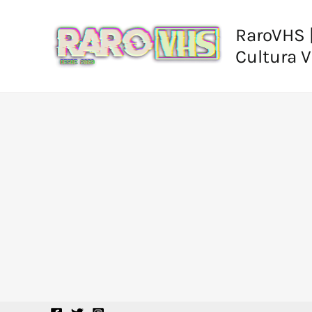
Ir
al
RaroVHS |
contenido
Cultura 