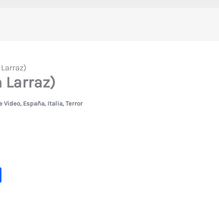
Larraz)
 Larraz)
 Video
,
España
,
Italia
,
Terror
C
o
m