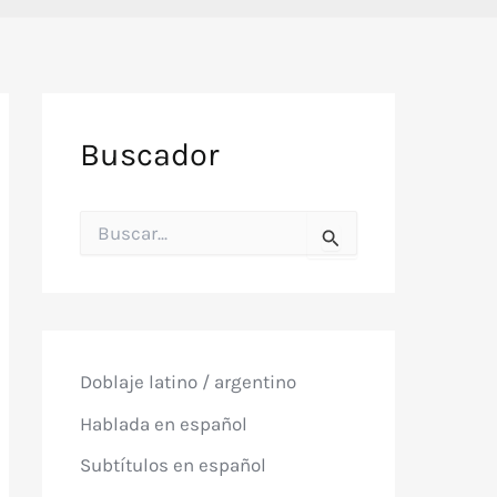
Buscador
B
u
s
c
a
r
p
o
Doblaje latino / argentino
r
:
Hablada en español
Subtítulos en español