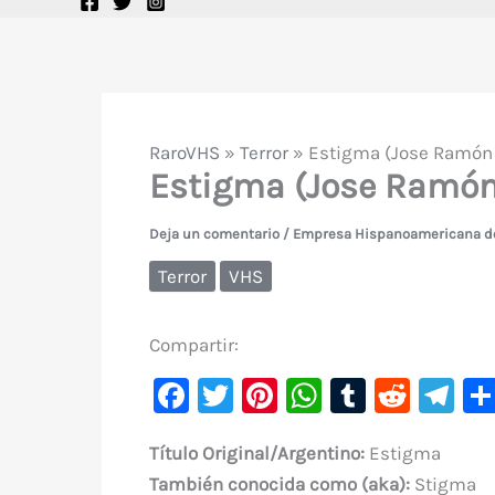
RaroVHS
»
Terror
»
Estigma (Jose Ramón 
Estigma (Jose Ramón
Deja un comentario
/
Empresa Hispanoamericana de
Terror
VHS
Compartir:
F
T
Pi
W
T
R
Te
a
w
nt
h
u
e
le
Título Original/Argentino:
Estigma
c
it
er
at
m
d
gr
También conocida como (aka):
Stigma