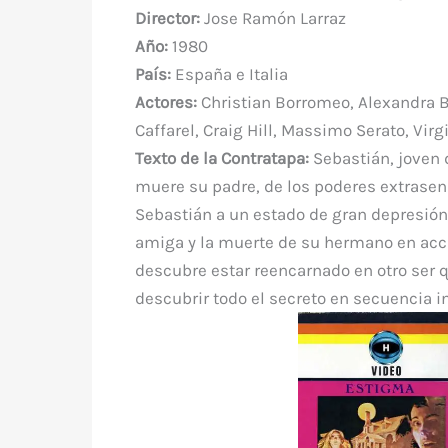
e
te
e
s
bl
di
a
Director:
Jose Ramón Larraz
b
r
st
A
r
t
m
Año:
1980
o
p
País:
España e Italia
o
p
Actores:
Christian Borromeo, Alexandra Ba
k
Caffarel, Craig Hill, Massimo Serato, Virg
Texto de la Contratapa:
Sebastián, joven d
muere su padre, de los poderes extrasen
Sebastián a un estado de gran depresión.
amiga y la muerte de su hermano en acc
descubre estar reencarnado en otro ser qu
descubrir todo el secreto en secuencia 